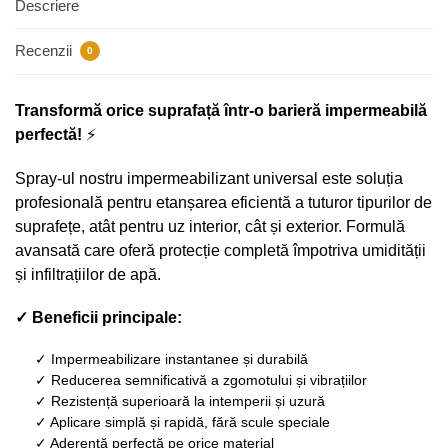
Descriere
Recenzii
0
Transformă orice suprafață într-o barieră impermeabilă
perfectă!
⚡
Spray-ul nostru impermeabilizant universal este soluția
profesională pentru etanșarea eficientă a tuturor tipurilor de
suprafețe, atât pentru uz interior, cât și exterior. Formulă
avansată care oferă protecție completă împotriva umidității
și infiltrațiilor de apă.
✓ Beneficii principale:
✓ Impermeabilizare instantanee și durabilă
✓ Reducerea semnificativă a zgomotului și vibrațiilor
✓ Rezistență superioară la intemperii și uzură
✓ Aplicare simplă și rapidă, fără scule speciale
✓ Aderență perfectă pe orice material