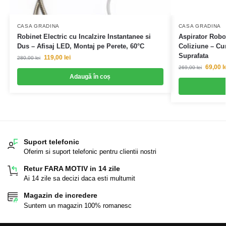
CASA GRADINA
CASA GRADINA
Robinet Electric cu Incalzire Instantanee si
Aspirator Robot
Dus – Afisaj LED, Montaj pe Perete, 60°C
Coliziune – Cu
Suprafata
119,00
lei
280,00
lei
69,00
l
269,00
lei
Adaugă în coș
Suport telefonic
Oferim si suport telefonic pentru clientii nostri
Retur FARA MOTIV in 14 zile
Ai 14 zile sa decizi daca esti multumit
Magazin de incredere
Suntem un magazin 100% romanesc