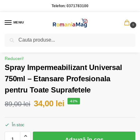
Telefon:
0371783100
MENIU
0
Caută
Prima pagină
Casa Gradina
Spray Impermeabilizant Universal 750ml – Etansare Profesionala pentru Toate Suprafetele
/
/
Reduceri!
Spray Impermeabilizant Universal
750ml – Etansare Profesionala
pentru Toate Suprafetele
34,00
lei
-62%
89,00
lei
În stoc
Adaugă în coș