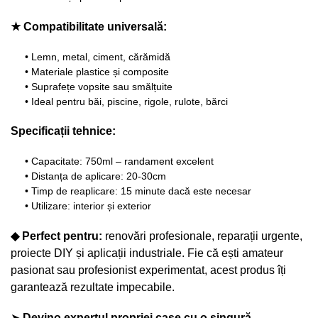
★ Compatibilitate universală:
• Lemn, metal, ciment, cărămidă
• Materiale plastice și composite
• Suprafețe vopsite sau smălțuite
• Ideal pentru băi, piscine, rigole, rulote, bărci
Specificații tehnice:
• Capacitate: 750ml – randament excelent
• Distanța de aplicare: 20-30cm
• Timp de reaplicare: 15 minute dacă este necesar
• Utilizare: interior și exterior
◆ Perfect pentru:
renovări profesionale, reparații urgente,
proiecte DIY și aplicații industriale. Fie că ești amateur
pasionat sau profesionist experimentat, acest produs îți
garantează rezultate impecabile.
➤
Devino expertul propriei case cu o singură