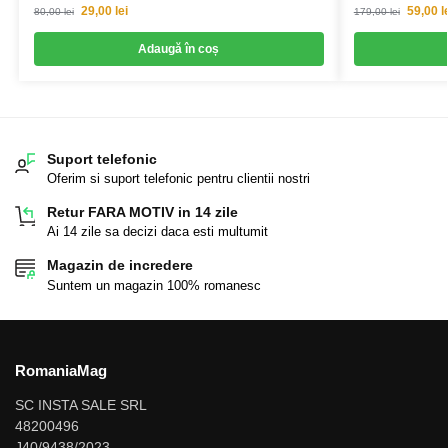
29,00
lei
59,00
l
80,00
lei
179,00
lei
Adaugă în coș
Suport telefonic
Oferim si suport telefonic pentru clientii nostri
Retur FARA MOTIV in 14 zile
Ai 14 zile sa decizi daca esti multumit
Magazin de incredere
Suntem un magazin 100% romanesc
RomaniaMag
SC INSTA SALE SRL
48200496
J40/9438/2023