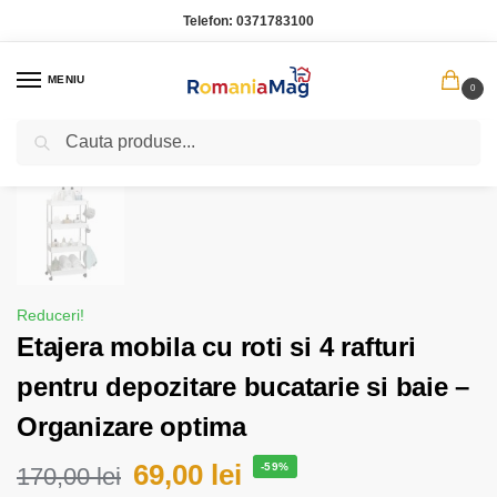
Telefon:
0371783100
MENIU
0
Caută
Prima pagină
Casa Gradina
Etajera mobila cu roti si 4 rafturi pentru depozitare bucatarie si baie – Organizare optima
/
/
Reduceri!
Etajera mobila cu roti si 4 rafturi
pentru depozitare bucatarie si baie –
Organizare optima
69,00
lei
-59%
170,00
lei