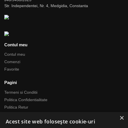
Str. Independentei, Nr. 4, Medgidia, Constanta
Contul meu
Contul meu
Comenzi
Favorite
Pagini
Termeni si Conditii
Politica Confidentialitate
Politica Retur
Politica Cookie
×
Acest site web folosește cookie-uri
Politica Call Center