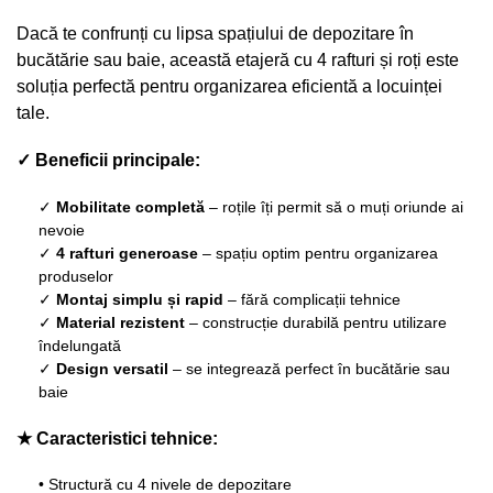
Dacă te confrunți cu lipsa spațiului de depozitare în
bucătărie sau baie, această etajeră cu 4 rafturi și roți este
soluția perfectă pentru organizarea eficientă a locuinței
tale.
✓ Beneficii principale:
✓
Mobilitate completă
– roțile îți permit să o muți oriunde ai
nevoie
✓
4 rafturi generoase
– spațiu optim pentru organizarea
produselor
✓
Montaj simplu și rapid
– fără complicații tehnice
✓
Material rezistent
– construcție durabilă pentru utilizare
îndelungată
✓
Design versatil
– se integrează perfect în bucătărie sau
baie
★ Caracteristici tehnice:
• Structură cu 4 nivele de depozitare