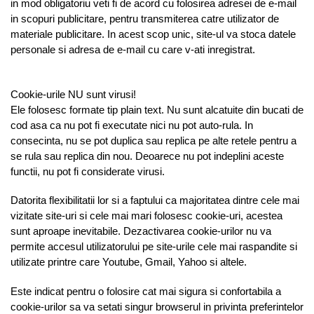
in mod obligatoriu veti fi de acord cu folosirea adresei de e-mail
in scopuri publicitare, pentru transmiterea catre utilizator de
materiale publicitare. In acest scop unic, site-ul va stoca datele
personale si adresa de e-mail cu care v-ati inregistrat.
Cookie-urile NU sunt virusi!
Ele folosesc formate tip plain text. Nu sunt alcatuite din bucati de
cod asa ca nu pot fi executate nici nu pot auto-rula. In
consecinta, nu se pot duplica sau replica pe alte retele pentru a
se rula sau replica din nou. Deoarece nu pot indeplini aceste
functii, nu pot fi considerate virusi.
Datorita flexibilitatii lor si a faptului ca majoritatea dintre cele mai
vizitate site-uri si cele mai mari folosesc cookie-uri, acestea
sunt aproape inevitabile. Dezactivarea cookie-urilor nu va
permite accesul utilizatorului pe site-urile cele mai raspandite si
utilizate printre care Youtube, Gmail, Yahoo si altele.
Este indicat pentru o folosire cat mai sigura si confortabila a
cookie-urilor sa va setati singur browserul in privinta preferintelor