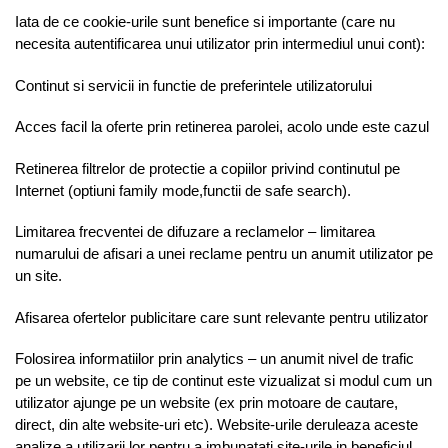
Iata de ce cookie-urile sunt benefice si importante (care nu
necesita autentificarea unui utilizator prin intermediul unui cont):
Continut si servicii in functie de preferintele utilizatorului
Acces facil la oferte prin retinerea parolei, acolo unde este cazul
Retinerea filtrelor de protectie a copiilor privind continutul pe
Internet (optiuni family mode,functii de safe search).
Limitarea frecventei de difuzare a reclamelor – limitarea
numarului de afisari a unei reclame pentru un anumit utilizator pe
un site.
Afisarea ofertelor publicitare care sunt relevante pentru utilizator
Folosirea informatiilor prin analytics – un anumit nivel de trafic
pe un website, ce tip de continut este vizualizat si modul cum un
utilizator ajunge pe un website (ex prin motoare de cautare,
direct, din alte website-uri etc). Website-urile deruleaza aceste
analize a utilizarii lor pentru a imbunatati site-urile in beneficiul