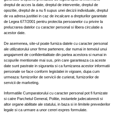
dreptul de acces la date, dreptul de interventie, dreptul de
opozitie, dreptul de a nu fi supus unei decizii individuale, dreptul
de va adresa justitiei in caz de incalcare a drepturilor garantate
de Legea 677/2001 pentru protectia persoanelor cu privire la
prelucrarea datelor cu caracter personal si libera circulatie a
acestor date.
De asemenea, site-ul poate furniza datele cu caracter personal
ale utilizatorului unor firme partenere, dar numai in temeiul unui
angajament de confidentialitate din partea acestora si numai in
scopurile mentionate mai sus, prin care garanteaza ca aceste
date sunt pastrate in siguranta si ca furnizarea acestor informatii
personale se face conform legislatiei in vigoare, dupa cum
urmeaza: furnizorilor de servicii de curierat, furnizorilor de
servicii de marketing.
Informatiile Cumparatorului cu caracter personal pot fi furnizate
si catre Parchetul General, Politie, instantele judecatoresti si
altor organe abilitate ale statului, in baza si in limitele prevederilor
legale si ca urmare a unor cereri expres formulate.