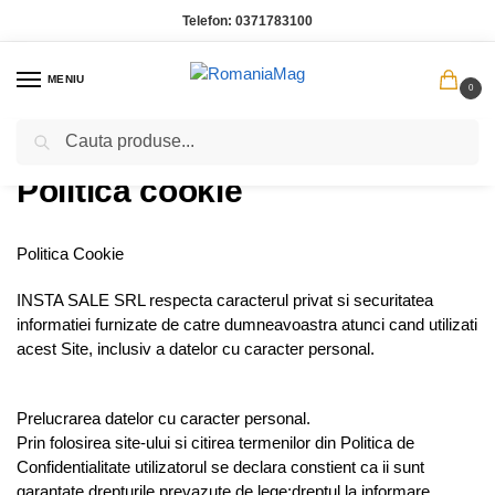
Telefon:
0371783100
MENIU
0
Caută
Prima pagină
Politica cookie
/
Politica cookie
Politica Cookie
INSTA SALE SRL respecta caracterul privat si securitatea
informatiei furnizate de catre dumneavoastra atunci cand utilizati
acest Site, inclusiv a datelor cu caracter personal.
Prelucrarea datelor cu caracter personal.
Prin folosirea site-ului si citirea termenilor din Politica de
Confidentialitate utilizatorul se declara constient ca ii sunt
garantate drepturile prevazute de lege:dreptul la informare,