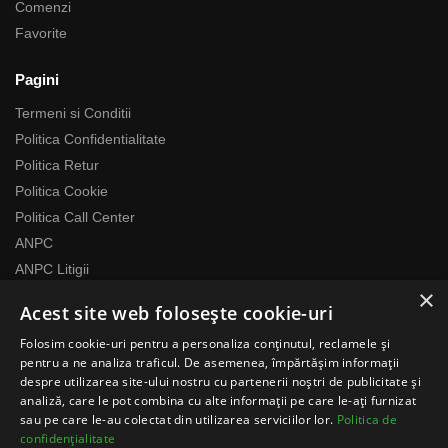
Comenzi
Favorite
Pagini
Termeni si Conditii
Politica Confidentialitate
Politica Retur
Politica Cookie
Politica Call Center
ANPC
ANPC Litigii
×
Acest site web folosește cookie-uri
Despre noi
Folosim cookie-uri pentru a personaliza conținutul, reclamele și
Echipa RomaniaMag este la dispozitia ta
pentru a ne analiza traficul. De asemenea, împărtășim informații
Program relatii cu clientii
despre utilizarea site-ului nostru cu partenerii noștri de publicitate și
analiză, care le pot combina cu alte informații pe care le-ați furnizat
Luni-Vineri 07:00 – 17:00
sau pe care le-au colectat din utilizarea serviciilor lor.
Politica de
Telefon: 0371783100
confidențialitate