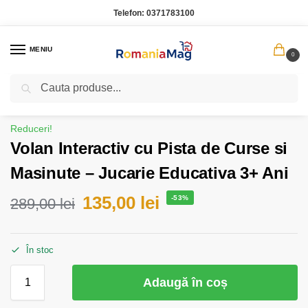
Telefon:
0371783100
MENIU
0
Caută
Prima pagină
Copii
Volan Interactiv cu Pista de Curse si Masinute – Jucarie Educativa 3+ Ani
/
/
Reduceri!
Volan Interactiv cu Pista de Curse si
Masinute – Jucarie Educativa 3+ Ani
135,00
lei
-53%
289,00
lei
În stoc
Adaugă în coș