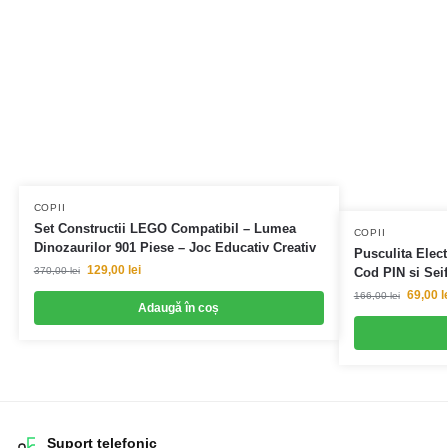
COPII
Set Constructii LEGO Compatibil – Lumea
COPII
Dinozaurilor 901 Piese – Joc Educativ Creativ
Pusculita Elec
129,00
lei
370,00
lei
Cod PIN si Seif
69,00
l
166,00
lei
Adaugă în coș
Suport telefonic