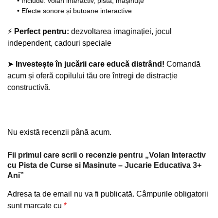
• Include: volan interactiv, pista, mașinuțe
• Efecte sonore și butoane interactive
⚡
Perfect pentru:
dezvoltarea imaginației, jocul
independent, cadouri speciale
➤
Investește în jucării care educă distrând!
Comandă
acum și oferă copilului tău ore întregi de distracție
constructivă.
Nu există recenzii până acum.
Fii primul care scrii o recenzie pentru „Volan Interactiv
cu Pista de Curse si Masinute – Jucarie Educativa 3+
Ani”
Adresa ta de email nu va fi publicată.
Câmpurile obligatorii
sunt marcate cu
*