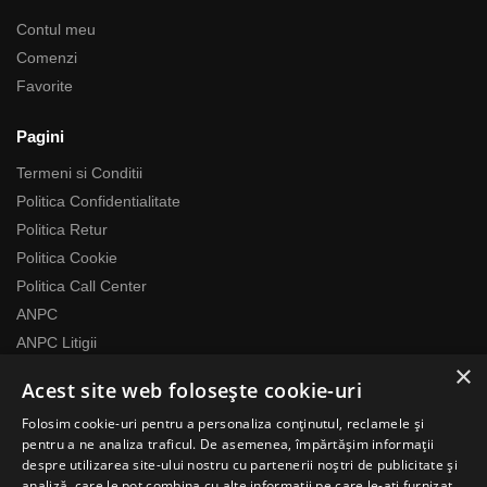
Contul meu
Comenzi
Favorite
Pagini
Termeni si Conditii
Politica Confidentialitate
Politica Retur
Politica Cookie
Politica Call Center
ANPC
ANPC Litigii
×
Acest site web folosește cookie-uri
Despre noi
Folosim cookie-uri pentru a personaliza conținutul, reclamele și
Echipa RomaniaMag este la dispozitia ta
pentru a ne analiza traficul. De asemenea, împărtășim informații
Program relatii cu clientii
despre utilizarea site-ului nostru cu partenerii noștri de publicitate și
analiză, care le pot combina cu alte informații pe care le-ați furnizat
Luni-Vineri 07:00 – 17:00