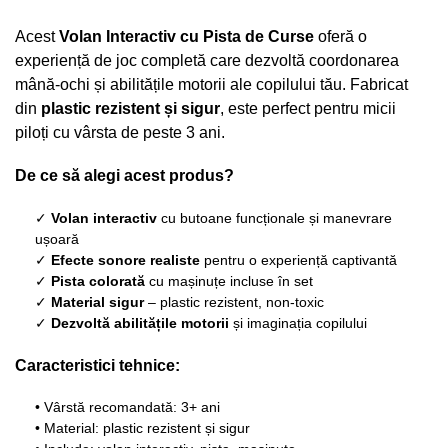
Acest
Volan Interactiv cu Pista de Curse
oferă o
experiență de joc completă care dezvoltă coordonarea
mână-ochi și abilitățile motorii ale copilului tău. Fabricat
din
plastic rezistent și sigur
, este perfect pentru micii
piloți cu vârsta de peste 3 ani.
De ce să alegi acest produs?
✓
Volan interactiv
cu butoane funcționale și manevrare
ușoară
✓
Efecte sonore realiste
pentru o experiență captivantă
✓
Pista colorată
cu mașinuțe incluse în set
✓
Material sigur
– plastic rezistent, non-toxic
✓
Dezvoltă abilitățile motorii
și imaginația copilului
Caracteristici tehnice:
• Vârstă recomandată: 3+ ani
• Material: plastic rezistent și sigur