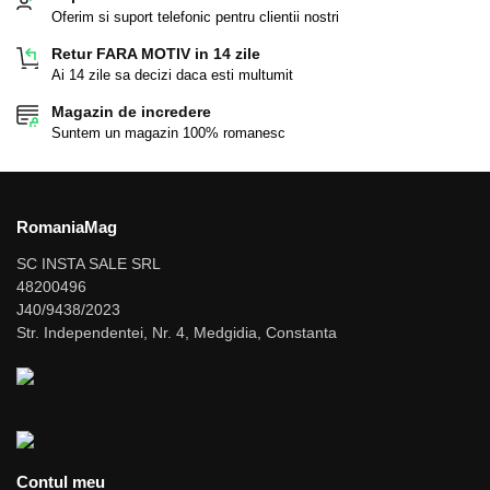
Oferim si suport telefonic pentru clientii nostri
Retur FARA MOTIV in 14 zile
Ai 14 zile sa decizi daca esti multumit
Magazin de incredere
Suntem un magazin 100% romanesc
RomaniaMag
SC INSTA SALE SRL
48200496
J40/9438/2023
Str. Independentei, Nr. 4, Medgidia, Constanta
Contul meu