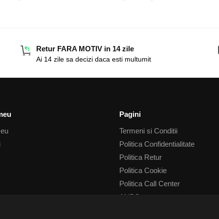
Retur FARA MOTIV in 14 zile
Ai 14 zile sa decizi daca esti multumit
meu
Pagini
meu
Termeni si Conditii
i
Politica Confidentialitate
Politica Retur
Politica Cookie
Politica Call Center
ANPC
ANPC Litigii