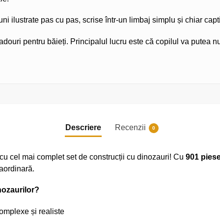
ni ilustrate pas cu pas, scrise într-un limbaj simplu și chiar capt
douri pentru băieți. Principalul lucru este că copilul va putea n
Descriere
Recenzii
0
cu cel mai complet set de construcții cu dinozauri! Cu
901 piese
raordinară.
nozaurilor?
omplexe și realiste