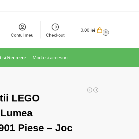
0,00
lei
0
Contul meu
Checkout
t si Recreere
Moda si accesorii
tii LEGO
– Lumea
 901 Piese – Joc