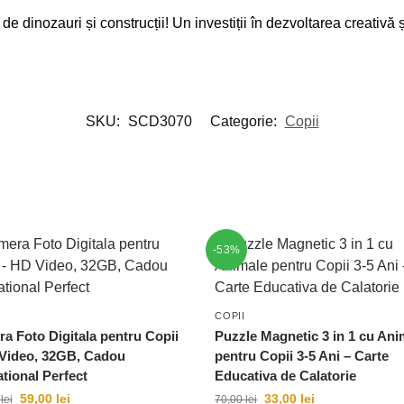
de dinozauri și construcții! Un investiții în dezvoltarea creativ
SKU:
SCD3070
Categorie:
Copii
-53%
COPII
a Foto Digitala pentru Copii
Puzzle Magnetic 3 in 1 cu Ani
Video, 32GB, Cadou
pentru Copii 3-5 Ani – Carte
tional Perfect
Educativa de Calatorie
59,00
lei
33,00
lei
0
lei
70,00
lei