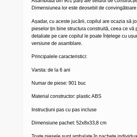
Asamblată din 901 părți ale setului de construcție
Dimensiunea lor este deosebit de convingătoare 
Așadar, cu aceste jucării, copilul are ocazia să 
pieselor țin bine structura construită, ceea ce vă 
detaliate pe care copilul le poate înțelege cu ușu
versiune de asamblare.
Principalele caracteristici:
Varsta: de la 6 ani
Numar de piese: 901 buc
Material constructor: plastic ABS
Instrucțiuni pas cu pas incluse
Dimensiune pachet: 52x8x33,8 cm
Toate piesele sunt ambalate în pachete individua