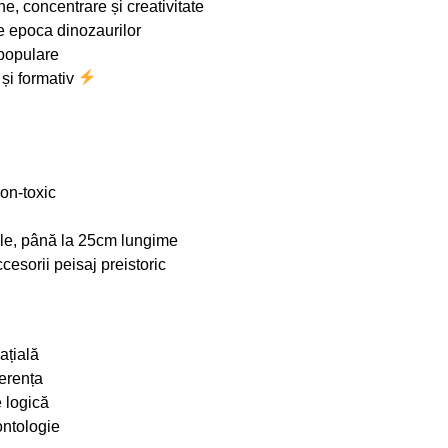
ine, concentrare și creativitate
e epoca dinozaurilor
 populare
 și formativ
non-toxic
le, până la 25cm lungime
cesorii peisaj preistoric
ațială
erența
e logică
ntologie