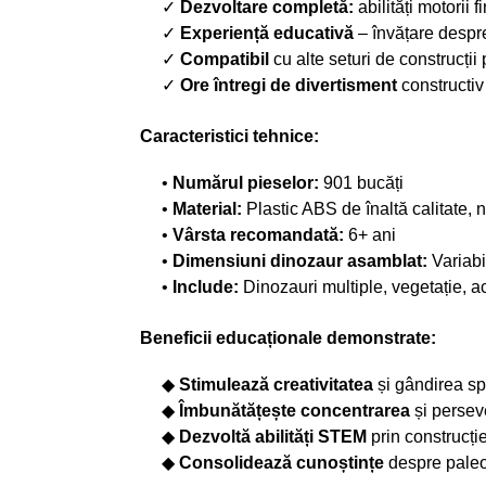
✓
Dezvoltare completă:
abilități motorii f
✓
Experiență educativă
– învățare despr
✓
Compatibil
cu alte seturi de construcții
✓
Ore întregi de divertisment
constructiv
Caracteristici tehnice:
•
Numărul pieselor:
901 bucăți
•
Material:
Plastic ABS de înaltă calitate, 
•
Vârsta recomandată:
6+ ani
•
Dimensiuni dinozaur asamblat:
Variabi
•
Include:
Dinozauri multiple, vegetație, ac
Beneficii educaționale demonstrate:
◆
Stimulează creativitatea
și gândirea sp
◆
Îmbunătățește concentrarea
și persev
◆
Dezvoltă abilități STEM
prin construcți
◆
Consolidează cunoștințe
despre paleo