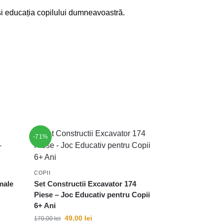
ă și educația copilului dumneavoastră.
-71%
COPII
male
Set Constructii Excavator 174
Piese – Joc Educativ pentru Copii
6+ Ani
49,00
lei
170,00
lei