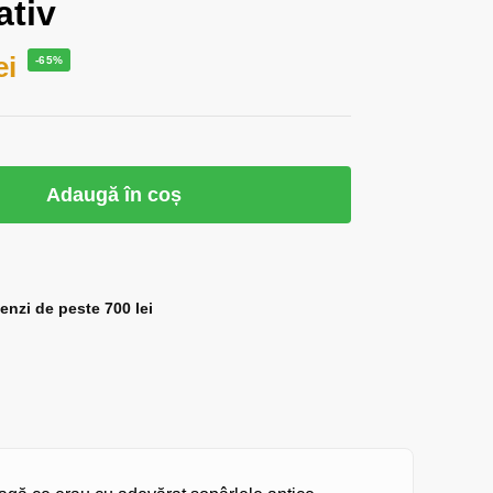
ativ
ei
-65%
Adaugă în coș
zi de peste 700 lei