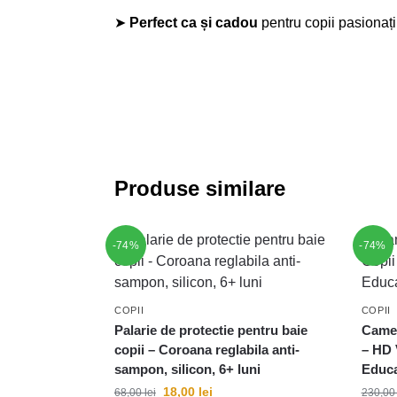
➤
Perfect ca și cadou
pentru copii pasionați 
Produse similare
-74%
-74%
COPII
COPII
Palarie de protectie pentru baie
Camer
copii – Coroana reglabila anti-
– HD 
sampon, silicon, 6+ luni
Educa
18,00
lei
68,00
lei
230,0