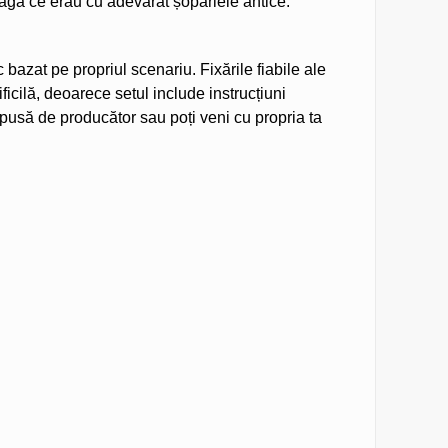
leagă ce erau cu adevărat șopârlele antice.
azat pe propriul scenariu. Fixările fiabile ale
ficilă, deoarece setul include instrucțiuni
ropusă de producător sau poți veni cu propria ta