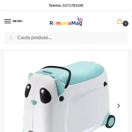
Telefon:
0371783100
MENIU
0
Caută
Prima pagină
Copii
Valiza Copii cu Roti Design Panda – Functie Scaun si Geanta de Mana Calatorii
/
/