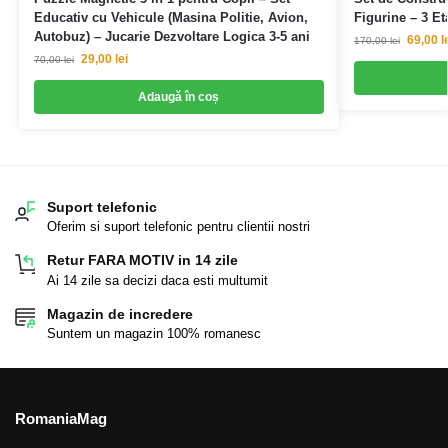
Educativ cu Vehicule (Masina Politie, Avion,
Figurine – 3 Et
Autobuz) – Jucarie Dezvoltare Logica 3-5 ani
69,00
l
170,00
lei
29,00
lei
70,00
lei
Adaugă în coș
Suport telefonic
Oferim si suport telefonic pentru clientii nostri
Retur FARA MOTIV in 14 zile
Ai 14 zile sa decizi daca esti multumit
Magazin de incredere
Suntem un magazin 100% romanesc
RomaniaMag