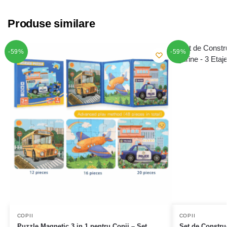
Produse similare
-59%
-59%
COPII
COPII
Puzzle Magnetic 3 in 1 pentru Copii – Set
Set de Construc