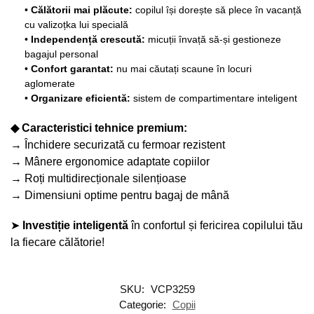
•
Călătorii mai plăcute:
copilul își dorește să plece în vacanță
cu valizoțka lui specială
•
Independență crescută:
micuții învață să-și gestioneze
bagajul personal
•
Confort garantat:
nu mai căutați scaune în locuri
aglomerate
•
Organizare eficientă:
sistem de compartimentare inteligent
◆ Caracteristici tehnice premium:
→ Închidere securizată cu fermoar rezistent
→ Mânere ergonomice adaptate copiilor
→ Roți multidirecționale silențioase
→ Dimensiuni optime pentru bagaj de mână
➤
Investiție inteligentă
în confortul și fericirea copilului tău
la fiecare călătorie!
SKU:
VCP3259
Categorie:
Copii