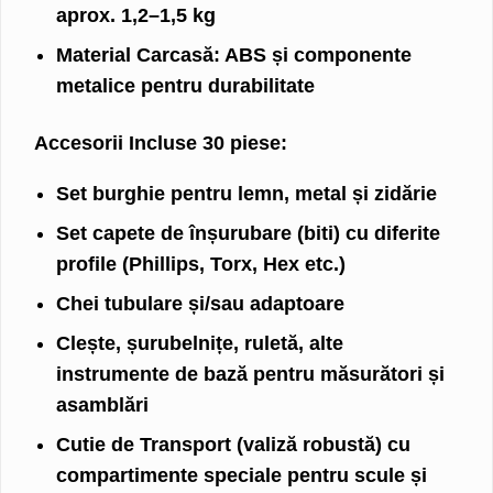
aprox. 1,2–1,5 kg
Material Carcasă:
ABS și componente
metalice pentru durabilitate
Accesorii Incluse 30 piese:
Set burghie
pentru lemn, metal și zidărie
Set capete de înșurubare (biti)
cu diferite
profile (Phillips, Torx, Hex etc.)
Chei tubulare și/sau adaptoare
Clește, șurubelnițe, ruletă
, alte
instrumente de bază pentru măsurători și
asamblări
Cutie de Transport
(valiză robustă) cu
compartimente speciale pentru scule și