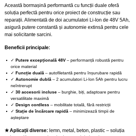
Această bormașină performantă cu funcții duale oferă
soluția perfectă pentru orice proiect de construcție sau
reparații. Alimentată de doi acumulatori Li-Ion de 48V 5Ah,
asigură putere constantă și autonomie extinsă pentru cele
mai solicitante sarcini.
Beneficii principale:
✓
Putere excepțională 48V
– performanță robustă pentru
orice material
✓
Funcție duală
– autofiletantă pentru înșurubare rapidă
✓
Autonomie dublă
– 2 acumulatori Li-Ion 5Ah pentru lucru
neîntrerupt
✓
30 accesorii incluse
– burghie, biți, adaptoare pentru
versatilitate maximă
✓
Design cordless
– mobilitate totală, fără restricții
✓
Stație de încărcare rapidă
– minimizează timpii de
așteptare
★ Aplicații diverse:
lemn, metal, beton, plastic – soluția