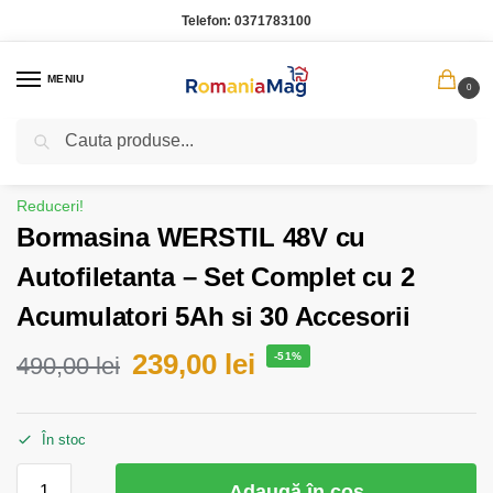
Telefon:
0371783100
MENIU
0
Caută
Prima pagină
Casa Gradina
Bormasina WERSTIL 48V cu Autofiletanta – Set Complet cu 2 Acumulatori 5Ah si 30 Accesorii
/
/
Reduceri!
Bormasina WERSTIL 48V cu
Autofiletanta – Set Complet cu 2
Acumulatori 5Ah si 30 Accesorii
239,00
lei
-51%
490,00
lei
În stoc
Adaugă în coș