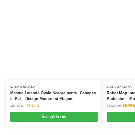
CASA GRADINA
CASA GRADINA
Masuta Laterala Ovala Neagra pentru Canapea
Robot Mop Inte
si Pat – Design Modern si Elegant
Podelelor – Mo
79,00
lei
99,00
l
190,00
lei
244,00
lei
Adaugă în coș