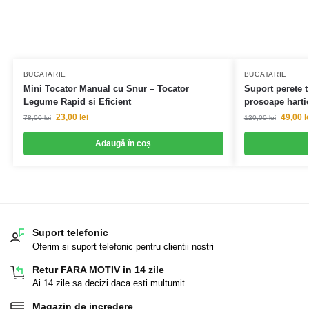
BUCATARIE
BUCATARIE
Mini Tocator Manual cu Snur – Tocator
Suport perete t
Legume Rapid si Eficient
prosoape hartie
23,00
lei
49,00
l
78,00
lei
120,00
lei
Adaugă în coș
Suport telefonic
Oferim si suport telefonic pentru clientii nostri
Retur FARA MOTIV in 14 zile
Ai 14 zile sa decizi daca esti multumit
Magazin de incredere