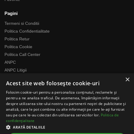
Pagini
Termeni si Conditii
Politica Confidentialitate
Politica Retur
Politica Cookie
Politica Call Center
ANPC
ANPC Litigii
×
Acest site web folosește cookie-uri
Despre noi
Folosim cookie-uri pentru a personaliza conținutul, reclamele și
Echipa RomaniaMag este la dispozitia ta
pentru a ne analiza traficul. De asemenea, împărtășim informații
Program relatii cu clientii
despre utilizarea site-ului nostru cu partenerii noștri de publicitate și
analiză, care le pot combina cu alte informații pe care le-ați furnizat
Luni-Vineri 07:00 – 17:00
sau pe care le-au colectat din utilizarea serviciilor lor.
Politica de
Telefon: 0371783100
confidențialitate
contact@romaniamag.ro
ARATĂ DETALIILE