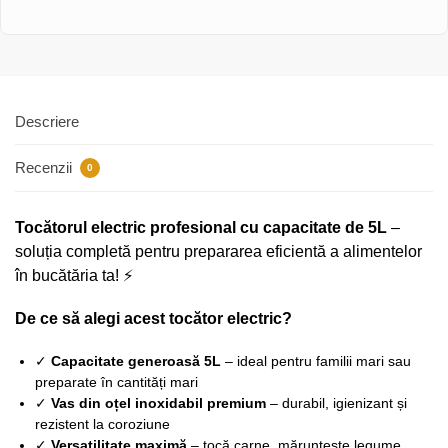
Descriere
Recenzii
0
Tocătorul electric profesional cu capacitate de 5L
–
soluția completă pentru prepararea eficientă a alimentelor
în bucătăria ta! ⚡
De ce să alegi acest tocător electric?
✓
Capacitate generoasă 5L
– ideal pentru familii mari sau
preparate în cantități mari
✓
Vas din oțel inoxidabil premium
– durabil, igienizant și
rezistent la coroziune
✓
Versatilitate maximă
– tocă carne, mărunțește legume,