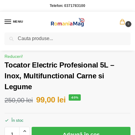
Telefon:
0371783100
MENIU
0
Caută
Prima pagină
Bucatarie
Tocator Electric Profesional 5L – Inox, Multifunctional Carne si Legume
/
/
Reduceri!
Tocator Electric Profesional 5L –
Inox, Multifunctional Carne si
Legume
99,00
lei
-60%
250,00
lei
În stoc
Adaugă în coș