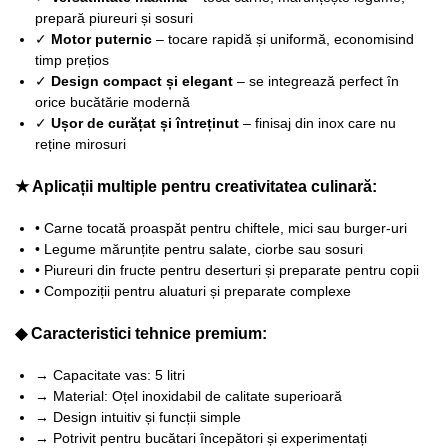
prepară piureuri și sosuri
✓
Motor puternic
– tocare rapidă și uniformă, economisind
timp prețios
✓
Design compact și elegant
– se integrează perfect în
orice bucătărie modernă
✓
Ușor de curățat și întreținut
– finisaj din inox care nu
reține mirosuri
★ Aplicații multiple pentru creativitatea culinară:
• Carne tocată proaspăt pentru chiftele, mici sau burger-uri
• Legume mărunțite pentru salate, ciorbe sau sosuri
• Piureuri din fructe pentru deserturi și preparate pentru copii
• Compoziții pentru aluaturi și preparate complexe
◆ Caracteristici tehnice premium:
→ Capacitate vas: 5 litri
→ Material: Oțel inoxidabil de calitate superioară
→ Design intuitiv și funcții simple
→ Potrivit pentru bucătari începători și experimentați