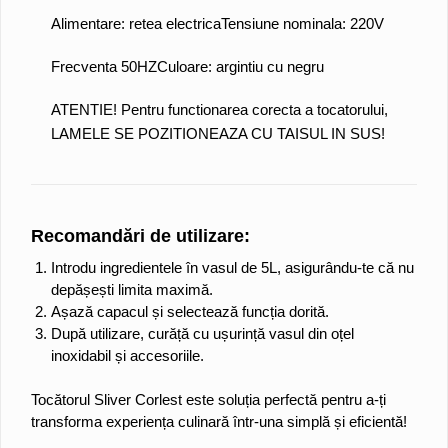
Alimentare: retea electrica
Tensiune nominala: 220V
Frecventa 50HZ
Culoare: argintiu cu negru
ATENTIE! Pentru functionarea corecta a tocatorului,
LAMELE SE POZITIONEAZA CU TAISUL IN SUS!
Recomandări de utilizare:
Introdu ingredientele în vasul de 5L, asigurându-te că nu
depășești limita maximă.
Așază capacul și selectează funcția dorită.
După utilizare, curăță cu ușurință vasul din oțel
inoxidabil și accesoriile.
Tocătorul Sliver Corlest este soluția perfectă pentru a-ți
transforma experiența culinară într-una simplă și eficientă!