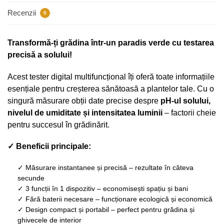
Recenzii
0
Transformă-ți grădina într-un paradis verde cu testarea
precisă a solului!
Acest tester digital multifuncțional îți oferă toate informațiile
esențiale pentru creșterea sănătoasă a plantelor tale. Cu o
singură măsurare obții date precise despre
pH-ul solului,
nivelul de umiditate și intensitatea luminii
– factorii cheie
pentru succesul în grădinărit.
✓ Beneficii principale:
✓ Măsurare instantanee și precisă – rezultate în câteva
secunde
✓ 3 funcții în 1 dispozitiv – economisești spațiu și bani
✓ Fără baterii necesare – funcționare ecologică și economică
✓ Design compact și portabil – perfect pentru grădina și
ghivecele de interior