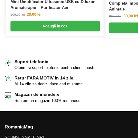
Mini Umidificator Ultrasonic USB cu Difuzor
Completa impot
Aromaterapie – Purificator Aer
Animale
29,00
lei
109,00
lei
39,00
lei
89,00
lei
Adaugă în coș
Suport telefonic
Oferim si suport telefonic pentru clientii nostri
Retur FARA MOTIV in 14 zile
Ai 14 zile sa decizi daca esti multumit
Magazin de incredere
Suntem un magazin 100% romanesc
RomaniaMag
SC INSTA SALE SRL