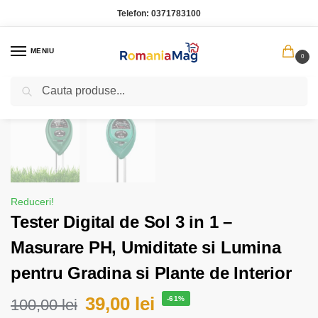
Telefon:
0371783100
MENIU
0
Caută
Prima pagină
Casa Gradina
Tester Digital de Sol 3 in 1 – Masurare PH, Umiditate si Lumina pentru Gradina si Plante de Interior
/
/
Reduceri!
Tester Digital de Sol 3 in 1 –
Masurare PH, Umiditate si Lumina
pentru Gradina si Plante de Interior
39,00
lei
-61%
100,00
lei