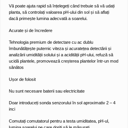
Vă poate ajuta rapid să înțelegeți când trebuie să vă udați
planta, să controlați valoarea pH-ului din sol și să aflați
dacă primește lumina adecvată a soarelui.
Acurate și de încredere
Tehnologia premium de detectare cu ac dublu
îmbunătățește puternic viteza și acuratețea detectării și
analizării umidității solului și a acidității pH-ului, refuză să
ucidă plantele, promovează creșterea plantelor într-un mod
sănătos
Ușor de folosit
Nu sunt necesare baterii sau electricitate
Doar introduceți sonda senzorului în sol aproximativ 2 – 4
inci
Comutați comutatorul pentru a testa umiditatea, pH-ul,
lumina soarelui pe care doriți să le măsurați