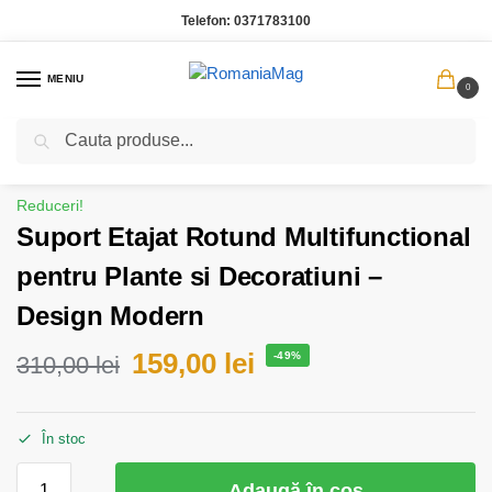
Telefon:
0371783100
MENIU
0
Caută
Prima pagină
Casa Gradina
Suport Etajat Rotund Multifunctional pentru Plante si Decoratiuni – Design Modern
/
/
Reduceri!
Suport Etajat Rotund Multifunctional
pentru Plante si Decoratiuni –
Design Modern
159,00
lei
-49%
310,00
lei
În stoc
Adaugă în coș