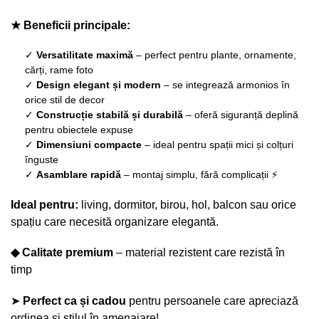
★ Beneficii principale:
✓
Versatilitate maximă
– perfect pentru plante, ornamente,
cărți, rame foto
✓
Design elegant și modern
– se integrează armonios în
orice stil de decor
✓
Construcție stabilă și durabilă
– oferă siguranță deplină
pentru obiectele expuse
✓
Dimensiuni compacte
– ideal pentru spații mici și colțuri
înguste
✓
Asamblare rapidă
– montaj simplu, fără complicații ⚡
Ideal pentru:
living, dormitor, birou, hol, balcon sau orice
spațiu care necesită organizare elegantă.
◆ Calitate premium
– material rezistent care rezistă în
timp
➤
Perfect ca și cadou
pentru persoanele care apreciază
ordinea și stilul în amenajare!