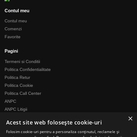
Contul meu
Contul meu
Comenzi
Favorite
Pagini
Termeni si Conditii
Politica Confidentialitate
Politica Retur
Politica Cookie
Politica Call Center
ANPC
ANPC Litigii
×
Acest site web folosește cookie-uri
Despre noi
Folosim cookie-uri pentru a personaliza conținutul, reclamele și
Echipa RomaniaMag este la dispozitia ta