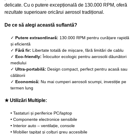
delicate. Cu o putere excepțională de 130.000 RPM, oferă
rezultate superioare oricărui aerosol tradițional.
De ce să alegi această suflantă?
✓
Putere extraordinară:
130.000 RPM pentru curățare rapidă
și eficientă
✓
Fără fir:
Libertate totală de mișcare, fără limitări de cablu
✓
Eco-friendly:
Înlocuitor ecologic pentru aerosolii dăunători
mediului
✓
Ultra-portabilă:
Design compact, perfect pentru acasă sau
călătorii
✓
Economică:
Nu mai cumperi aerosoli scumpi, investiție pe
termen lung
★ Utilizări Multiple:
• Tastaturi și periferice PC/laptop
• Componente electronice sensibile
• Interior auto – ventilație, console
• Mobilier tapițat și colțuri greu accesibile