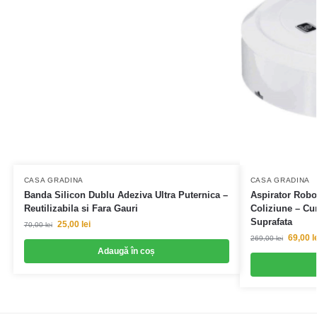
CASA GRADINA
CASA GRADINA
Banda Silicon Dublu Adeziva Ultra Puternica –
Aspirator Robot
Reutilizabila si Fara Gauri
Coliziune – Cu
Suprafata
25,00
lei
70,00
lei
69,00
l
269,00
lei
Adaugă în coș