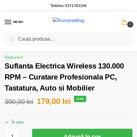
Telefon:
0371783100
MENIU
0
Caută
Prima pagină
Casa Gradina
Suflanta Electrica Wireless 130.000 RPM – Curatare Profesionala PC, Tastatura, Auto si Mobilier
/
/
Reduceri!
Suflanta Electrica Wireless 130.000
RPM – Curatare Profesionala PC,
Tastatura, Auto si Mobilier
179,00
lei
-54%
390,00
lei
În stoc
Adaugă în coș