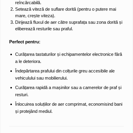
reîncărcabilă.
Setează viteză de suflare dorită (pentru o putere mai
mare, crește viteza).
Dirijează fluxul de aer către suprafața sau zona dorită și
eliberează resturile sau praful.
Perfect pentru:
Curățarea tastaturilor și echipamentelor electronice fără
a le deteriora.
Îndepărtarea prafului din colțurile greu accesibile ale
vehiculului sau mobilierului.
Curățarea rapidă a mașinilor sau a camerelor de praf și
resturi.
Înlocuirea soluțiilor de aer comprimat, economisind bani
și protejând mediul.