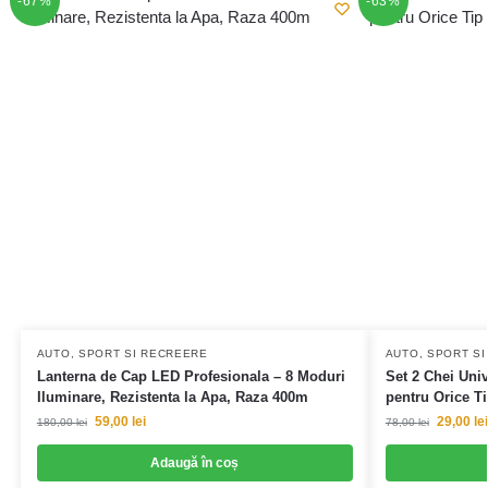
-67%
-63%
AUTO, SPORT SI RECREERE
AUTO, SPORT S
Lanterna de Cap LED Profesionala – 8 Moduri
Set 2 Chei Univ
Iluminare, Rezistenta la Apa, Raza 400m
pentru Orice Ti
59,00
lei
29,00
lei
180,00
lei
78,00
lei
Adaugă în coș