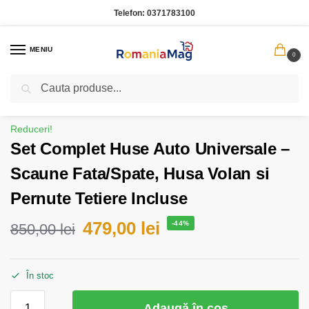
Telefon:
0371783100
MENIU
0
Caută
Prima pagină
Auto, Sport si Recreere
Set Complet Huse Auto Universale – Scaune Fata/Spate, Husa Volan si Pernute Tetiere Incluse
/
/
Reduceri!
Set Complet Huse Auto Universale –
Scaune Fata/Spate, Husa Volan si
Pernute Tetiere Incluse
479,00
lei
-44%
850,00
lei
În stoc
Adaugă în coș