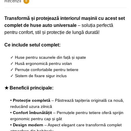
Recenzii
0
Transformă și protejează interiorul mașinii cu acest set
complet de huse auto universale
– soluția perfectă
pentru confort, stil și protecție de lungă durată!
Ce include setul complet:
✓ Huse pentru scaunele din față și spate
✓ Husă ergonomică pentru volan
✓ Pernuțe confortabile pentru tetiere
✓ Sistem de fixare sigur inclus
★ Beneficii principale:
•
Protecție completă
– Păstrează tapițeria originală ca nouă,
reducând uzura zilnică
•
Confort îmbunătățit
– Pernuțele pentru tetiere oferă sprijin
ergonomic pentru cap și gât
•
Design modern
– Aspect elegant care transformă complet
atmosfera din habitaclu