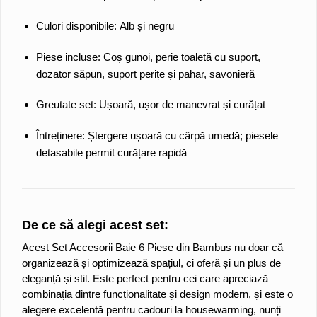
Culori disponibile:
Alb și negru
Piese incluse:
Coș gunoi, perie toaletă cu suport,
dozator săpun, suport perițe și pahar, savonieră
Greutate set:
Ușoară, ușor de manevrat și curățat
Întreținere:
Ștergere ușoară cu cârpă umedă; piesele
detasabile permit curățare rapidă
De ce să alegi acest set:
Acest
Set Accesorii Baie 6 Piese din Bambus
nu doar că
organizează și optimizează spațiul, ci oferă și un plus de
eleganță și stil. Este perfect pentru cei care apreciază
combinația dintre funcționalitate și design modern, și este o
alegere excelentă pentru cadouri la housewarming, nunți