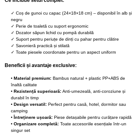
Ce include setul complet:
✓ Coș de gunoi cu capac (24×18×18 cm) – disponibil în alb și
negru
✓ Perie de toaletă cu suport ergonomic
✓ Dozator săpun lichid cu pompă durabilă
✓ Suport pentru periuțe de dinți cu pahar pentru clătire
✓ Savonieră practică și stilată
✓ Toate piesele coordonate pentru un aspect uniform
Beneficii și avantaje exclusive:
•
Material premium:
Bambus natural + plastic PP+ABS de
înaltă calitate
•
Rezistență superioară:
Anti-umezeală, anti-coroziune și
durabil în timp
•
Design versatil:
Perfect pentru casă, hotel, dormitor sau
camping
•
Întreținere ușoară:
Piese detașabile pentru curățare rapidă
•
Organizare completă:
Toate accesoriile esențiale într-un
singur set