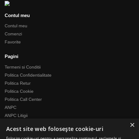
Contul meu
Contul meu
Comenzi
Favorite
Pagini
Termeni si Conditii
Politica Confidentialitate
Politica Retur
Politica Cookie
Politica Call Center
ANPC
ANPC Litigii
×
Acest site web folosește cookie-uri
Despre noi
Folosim cookie-uri pentru a personaliza conținutul, reclamele și