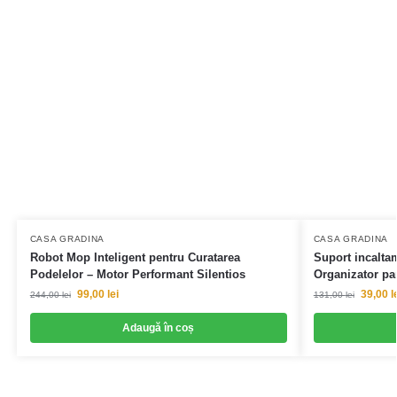
CASA GRADINA
CASA GRADINA
Robot Mop Inteligent pentru Curatarea
Suport incaltam
Podelelor – Motor Performant Silentios
Organizator pan
99,00
lei
39,00
l
244,00
lei
131,00
lei
Adaugă în coș