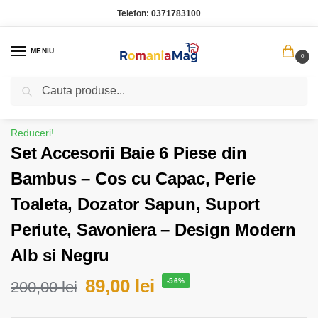
Telefon:
0371783100
MENIU
0
Caută
Prima pagină
Casa Gradina
Set Accesorii Baie 6 Piese din Bambus – Cos cu Capac, Perie Toaleta, Dozator Sapun, Suport Periute, Savoniera – Design Modern Alb si Negru
/
/
Reduceri!
Set Accesorii Baie 6 Piese din
Bambus – Cos cu Capac, Perie
Toaleta, Dozator Sapun, Suport
Periute, Savoniera – Design Modern
Alb si Negru
89,00
lei
-56%
200,00
lei