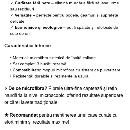
✓
Curățare fără pete
– elimină murdăria fără să lase urme
sau reziduuri
✓
Versatile
– perfecte pentru podele, geamuri și suprafețe
delicate
✓
Economice și ecologice
– pot fi spălate și refolosite de
sute de ori
Caracteristici tehnice:
• Material: microfibra sintetică de înaltă calitate
• Set complet: 3 bucăți rezervă
• Compatibilitate: mopuri microfibra cu sistem de pulverizare
• Rezistență: durabile și rezistente la uzură
⚡ De ce microfibra?
Fibrele ultra-fine captează și rețin
murdăria la nivel microscopic, oferind rezultate superioare
oricărei lavete tradiționale.
★ Recomandat
pentru menținerea unei case curate cu
efort minim și rezultate maxime!