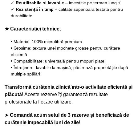
✓
Reutilizabile și lavabile
– investiție pe termen lung ⚡
✓
Rezistență în timp
– calitate superioară testată pentru
durabilitate
★ Caracteristici tehnice:
• Material: 100% microfibră premium
• Grosime: textura unei mochete groase pentru curățare
eficientă
• Compatibilitate: universală pentru mopuri plate
• Întreținere: lavabile la mașină, păstrează proprietățile după
multiple spălări
Transformă curățenia zilnică într-o activitate eficientă și
plăcută!
Aceste rezerve îți garantează rezultate
profesionale la fiecare utilizare.
➤
Comandă acum setul de 3 rezerve și beneficiază de
curățenie impecabilă luni de zile!