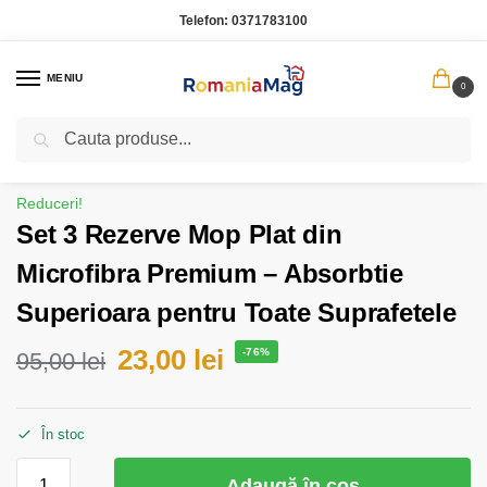
Telefon:
0371783100
MENIU
0
Caută
Prima pagină
Casa Gradina
Set 3 Rezerve Mop Plat din Microfibra Premium – Absorbtie Superioara pentru Toate Suprafetele
/
/
Reduceri!
Set 3 Rezerve Mop Plat din
Microfibra Premium – Absorbtie
Superioara pentru Toate Suprafetele
23,00
lei
-76%
95,00
lei
În stoc
Adaugă în coș