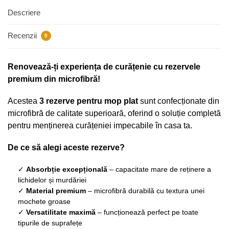
Descriere
Recenzii
0
Renovează-ți experiența de curățenie cu rezervele
premium din microfibră!
Acestea
3 rezerve pentru mop plat
sunt confecționate din
microfibră de calitate superioară, oferind o soluție completă
pentru menținerea curățeniei impecabile în casa ta.
De ce să alegi aceste rezerve?
✓
Absorbție excepțională
– capacitate mare de reținere a
lichidelor și murdăriei
✓
Material premium
– microfibră durabilă cu textura unei
mochete groase
✓
Versatilitate maximă
– funcționează perfect pe toate
tipurile de suprafețe