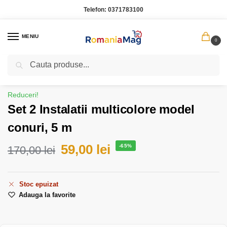
Telefon:
0371783100
MENIU
0
Caută
Prima pagină
Produse de sezon
Set 2 Instalatii multicolore model conuri, 5 m
/
/
Reduceri!
Set 2 Instalatii multicolore model
conuri, 5 m
59,00
lei
-65%
170,00
lei
Stoc epuizat
Adauga la favorite