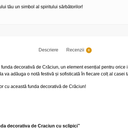
i tău un simbol al spiritului sărbătorilor!
Descriere
Recenzii
0
funda decorativă de Crăciun, un element esențial pentru orice iub
 va adăuga o notă festivă și sofisticată în fiecare colț al casei t
lor cu această funda decorativă de Crăciun!
nda decorativa de Craciun cu sclipici”