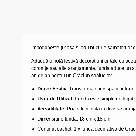
Împodobește-ți casa și adu bucurie sărbătorilor c
Adaugă o notă festivă decorațiunilor tale cu aceas
coronițe sau alte aranjamente, funda aduce un stro
an de an pentru un Crăciun strălucitor.
Decor Festiv:
Transformă orice spațiu într-un 
Ușor de Utilizat:
Funda este simplu de legat și
Versatilitate:
Poate fi folosită în diverse ara
Dimensiune funda: 18 cm x 18 cm
Continut pachet: 1 x funda decorativa de Craci