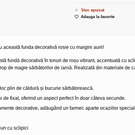
Stoc epuizat
Adauga la favorite
u această funda decorativă rosie cu margini aurii!
tă fundă decorativă în tonuri de roșu vibrant, accentuată cu scli
p de magie sărbătorilor de iarnă. Realizată din materiale de calit
loc plin de căldură și bucurie sărbătorească.
 de fixat, oferind un aspect perfect în doar câteva secunde.
njamente decorative, adăugând un farmec aparte ocaziilor special
un cu sclipici