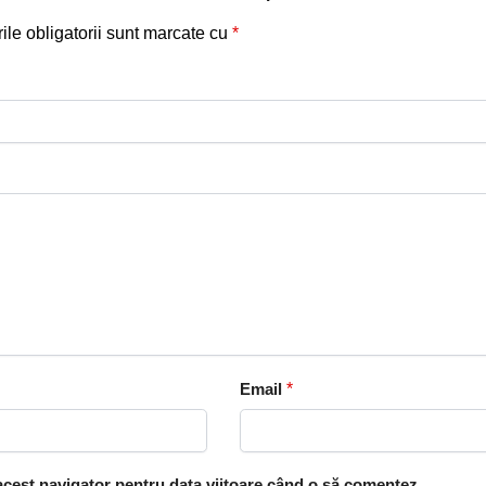
le obligatorii sunt marcate cu
*
Email
*
 acest navigator pentru data viitoare când o să comentez.