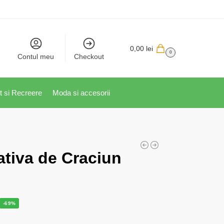
0,00
lei
0
Contul meu
Checkout
t si Recreere
Moda si accesorii
tiva de Craciun
-69%