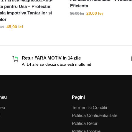
Eficienta
te pentru Usa – Protectie
ala impotriva Tantarilor si
29,00
lei
86,00
lei
lor
45,00
lei
0
lei
Retur FARA MOTIV in 14 zile
Ai 14 zile sa decizi daca esti multumit
meu
Pagini
meu
Termeni si Conditii
i
Politica Confidentialitate
Politica Retur
Politica Cookie