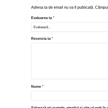
Adresa ta de email nu va fi publicată.
Câmpuri
Evaluarea ta
*
Recenzia ta
*
Nume
*
Salvează-mi numele, emailul și site-ul web în