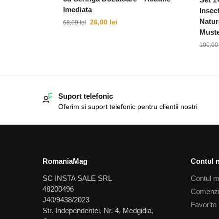
Imediata
Insec
Natur
26,00
lei
68,00
lei
Muste
100,0
Suport telefonic
Oferim si suport telefonic pentru clientii nostri
RomaniaMag
Contul 
SC INSTA SALE SRL
Contul 
48200496
Comenz
J40/9438/2023
Favorite
Str. Independentei, Nr. 4, Medgidia,