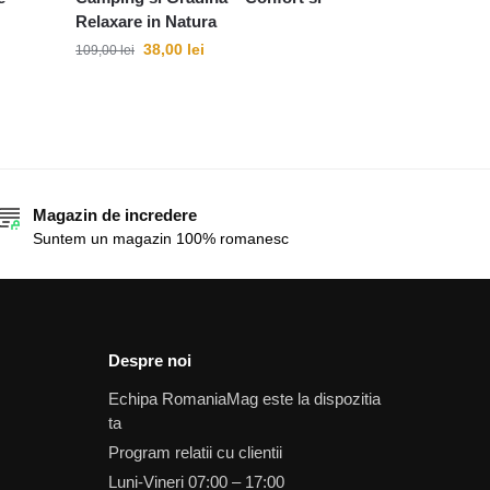
Relaxare in Natura
38,00
lei
109,00
lei
Magazin de incredere
Suntem un magazin 100% romanesc
Despre noi
Echipa RomaniaMag este la dispozitia
ta
Program relatii cu clientii
Luni-Vineri 07:00 – 17:00