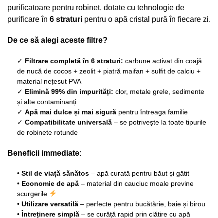
purificatoare pentru robinet, dotate cu tehnologie de
purificare în
6 straturi
pentru o apă cristal pură în fiecare zi.
De ce să alegi aceste filtre?
✓
Filtrare completă în 6 straturi:
carbune activat din coajă
de nucă de cocos + zeolit + piatră maifan + sulfit de calciu +
material nețesut PVA
✓
Elimină 99% din impurități:
clor, metale grele, sedimente
și alte contaminanți
✓
Apă mai dulce și mai sigură
pentru întreaga familie
✓
Compatibilitate universală
– se potrivește la toate tipurile
de robinete rotunde
Beneficii immediate:
•
Stil de viață sănătos
– apă curată pentru băut și gătit
•
Economie de apă
– material din cauciuc moale previne
scurgerile
•
Utilizare versatilă
– perfecte pentru bucătărie, baie și birou
•
Întreținere simplă
– se curăță rapid prin clătire cu apă