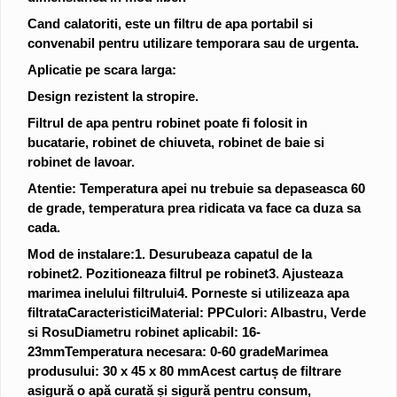
Cand calatoriti, este un filtru de apa portabil si
convenabil pentru utilizare temporara sau de urgenta.
Aplicatie pe scara larga:
Design rezistent la stropire.
Filtrul de apa pentru robinet poate fi folosit in
bucatarie, robinet de chiuveta, robinet de baie si
robinet de lavoar.
Atentie: Temperatura apei nu trebuie sa depaseasca 60
de grade, temperatura prea ridicata va face ca duza sa
cada.
Mod de instalare:
1. Desurubeaza capatul de la
robinet
2. Pozitioneaza filtrul pe robinet
3. Ajusteaza
marimea inelului filtrului
4. Porneste si utilizeaza apa
filtrata
Caracteristici
Material: PP
Culori: Albastru, Verde
si Rosu
Diametru robinet aplicabil: 16-
23mm
Temperatura necesara: 0-60 grade
Marimea
produsului: 30 x 45 x 80 mm
Acest cartuș de filtrare
asigură o apă curată și sigură pentru consum,