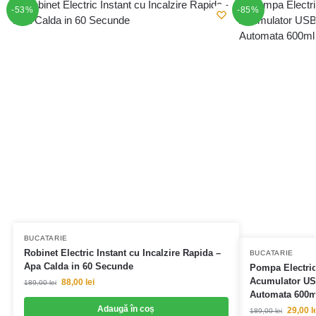
-53%
-85%
BUCATARIE
Robinet Electric Instant cu Incalzire Rapida –
BUCATARIE
Apa Calda in 60 Secunde
Pompa Electric
Acumulator USB
88,00
lei
189,00
lei
Automata 600m
Adaugă în coș
29,00
l
189,00
lei