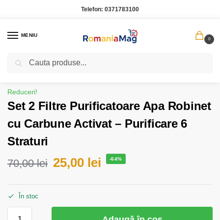
Telefon:
0371783100
MENIU
0
Caută
Prima pagină
Bucatarie
Set 2 Filtre Purificatoare Apa Robinet cu Carbune Activat – Purificare 6 Straturi
/
/
Reduceri!
Set 2 Filtre Purificatoare Apa Robinet
cu Carbune Activat – Purificare 6
Straturi
25,00
lei
-64%
70,00
lei
În stoc
Adaugă în coș