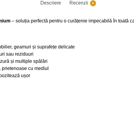
Descriere
Recenzii
0
emium
– soluția perfectă pentru o curățenie impecabilă în toată c
bilier, geamuri și suprafețe delicate
uri sau reziduuri
zură și multiple spălări
e, prietenoase cu mediul
pozitează ușor