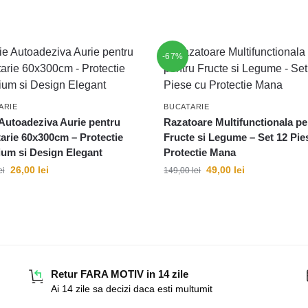
-67%
ARIE
BUCATARIE
 Autoadeziva Aurie pentru
Razatoare Multifunctionala pe
arie 60x300cm – Protectie
Fructe si Legume – Set 12 Pie
um si Design Elegant
Protectie Mana
26,00
lei
49,00
lei
ei
149,00
lei
Retur FARA MOTIV in 14 zile
Ai 14 zile sa decizi daca esti multumit