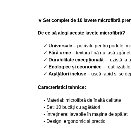
★ Set complet de 10 lavete microfibră pr
De ce să alegi aceste lavete microfibră?
✓
Universale
– potrivite pentru podele, mo
✓
Fără urme
– textura fină nu lasă zgâriet
✓
Durabilitate excepțională
– rezistă la u
✓
Ecologice și economice
– reutilizabil
✓
Agățători incluse
– uscă rapid și se de
Caracteristici tehnice:
• Material: microfibră de înaltă calitate
• Set: 10 bucăți cu agățători
• Întreținere: lavabile în mașina de spălat
• Design: ergonomic și practic