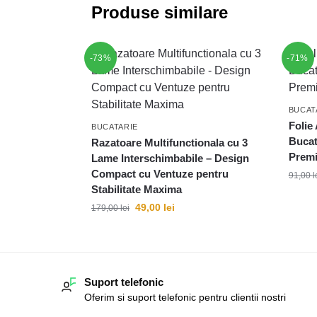
Produse similare
-73%
-71%
BUCAT
Folie
BUCATARIE
Bucat
Razatoare Multifunctionala cu 3
Premi
Lame Interschimbabile – Design
Compact cu Ventuze pentru
91,00
l
Stabilitate Maxima
49,00
lei
179,00
lei
Suport telefonic
Oferim si suport telefonic pentru clientii nostri