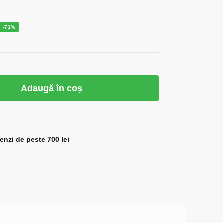
-71%
Adaugă în coș
zi de peste 700 lei