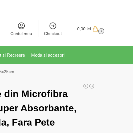
0,00
lei
0
Contul meu
Checkout
t si Recreere
Moda si accesorii
 25x25cm
 din Microfibra
uper Absorbante,
a, Fara Pete