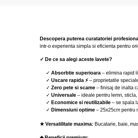
Descopera puterea curatatoriei profesiona
intr-o experienta simpla si eficienta pentru o
✓ De ce sa alegi aceste lavete?
✓
Absorbtie superioara
– elimina rapid li
✓
Uscare rapida ⚡
– proprietatile speciale
✓
Zero pete si scame
– finisaj de inalta c
✓
Universale
– ideale pentru lemn, sticla, 
✓
Economice si reutilizabile
– se spala l
✓
Dimensiuni optime
– 25x25cm pentru m
★ Versatilitate maxima:
Bucatarie, baie, mas
◆ Beneficii premium: