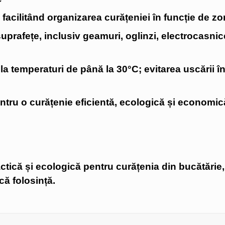
 facilitând organizarea curățeniei în funcție de zo
 suprafețe, inclusiv geamuri, oglinzi, electrocasnic
la temperaturi de până la 30°C; evitarea uscării 
entru o curățenie eficientă, ecologică și economic
tică și ecologică pentru curățenia din bucătărie, f
că folosință.