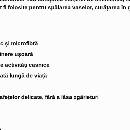
ot fi folosite pentru spălarea vaselor, curățarea în
c și microfibră
ținere ușoară
e activități casnice
ată lungă de viață
fețelor delicate, fără a lăsa zgârieturi
e