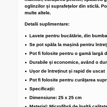
oglinzilor și suprafețelor din sticlă. P
multe altele.
Detalii suplimentare:
Lavete pentru bucătărie, din bumba
Se pot spăla la mașină pentru între
Pot fi folosite pentru o gamă largă d
Durabile și economice, având o dur
Ușor de întreținut și rapid de uscat
Pot fi folosite pentru curățarea supra
Specificații:
Dimensiune: 25 x 25 cm
Material:
Microfibră de înaltă calitat