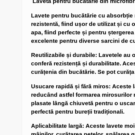
Laveta pentru bucătărie din microfibră
Lavete pentru bucătărie cu absorbție m
rezistentă, fiind ușor de utilizat și c
apa, fiind perfecte și pentru ștergerea
excelente pentru diverse sarcini de cu
Reutilizabile și durabile: Lavetele au 
conferă rezistență și durabilitate. Ac
curățenia din bucătărie. Se pot curăța
Usucare rapidă și fără miros: Aceste l
reducând astfel formarea mirosurilor n
plasate lângă chiuvetă pentru o uscare
perfectă pentru bureții tradiționali.
Aplicabilitate largă: Aceste lavete mo
mâinilor, curățarea petelor, spălarea