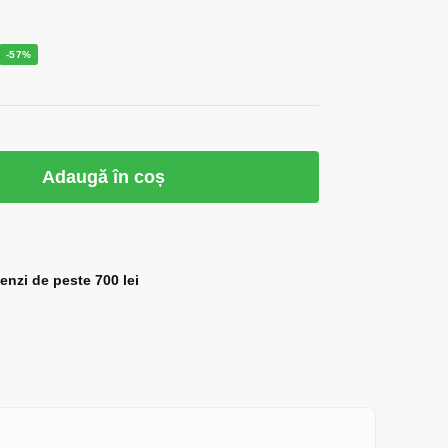
-57%
Adaugă în coș
zi de peste 700 lei