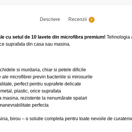
Descriere
Recenzii
0
le cu setul de 10 lavete din microfibra premium!
Tehnologia a
rice suprafata din casa sau masina.
chidele si murdaria, chiar si petele dificile
 ale microfibrei previn bacteriile si mirosurile
alitate, perfect pentru suprafete delicate
metal, plastic, orice suprafata
a masina, rezistente la nenumărate spalari
anevrabilitate perfecta
ina, birou – o solutie completa pentru toate nevoile de curateni