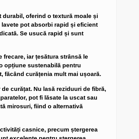
 durabil, oferind o textură moale și
 lavete pot absorbi rapid și eficient
idicată. Se usucă rapid și sunt
 frecare, iar țesătura strânsă le
d o opțiune sustenabilă pentru
at, făcând curățenia mult mai ușoară.
de curățat. Nu lasă reziduuri de fibră,
ratelor, pot fi lăsate la uscat sau
 mirosuri, fiind o alternativă
activități casnice, precum ștergerea
sunt excelente pentru ștergerea