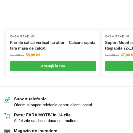
CASA GRADINA
CASA GRADINA
Fier de calcat vertical cu abur – Calcare rapida
Suport Mobil p
fara masa de calcat
Reglabila 72-1
59,00
lei
47,00
l
179,00
lei
179,00
lei
Adaugă în coș
Suport telefonic
Oferim si suport telefonic pentru clientii nostri
Retur FARA MOTIV in 14 zile
Ai 14 zile sa decizi daca esti multumit
Magazin de incredere