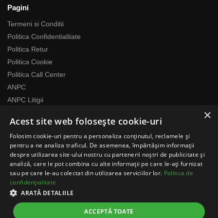
Pagini
Termeni si Conditii
Politica Confidentialitate
Politica Retur
Politica Cookie
Politica Call Center
ANPC
ANPC Litigii
×
Acest site web folosește cookie-uri
Despre noi
Folosim cookie-uri pentru a personaliza conținutul, reclamele și
Echipa RomaniaMag este la dispozitia ta
pentru a ne analiza traficul. De asemenea, împărtășim informații
Program relatii cu clientii
despre utilizarea site-ului nostru cu partenerii noștri de publicitate și
analiză, care le pot combina cu alte informații pe care le-ați furnizat
Luni-Vineri 07:00 – 17:00
sau pe care le-au colectat din utilizarea serviciilor lor.
Politica de
Telefon: 0371783100
confidențialitate
contact@romaniamag.ro
ARATĂ DETALIILE
ACCEPTĂ TOATE