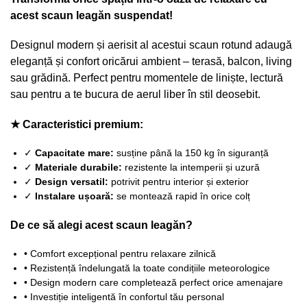
acest scaun leagăn suspendat!
Designul modern și aerisit al acestui scaun rotund adaugă
eleganță și confort oricărui ambient – terasă, balcon, living
sau grădină. Perfect pentru momentele de liniște, lectură
sau pentru a te bucura de aerul liber în stil deosebit.
★ Caracteristici premium:
✓
Capacitate mare:
susține până la 150 kg în siguranță
✓
Materiale durabile:
rezistente la intemperii și uzură
✓
Design versatil:
potrivit pentru interior și exterior
✓
Instalare ușoară:
se montează rapid în orice colț
De ce să alegi acest scaun leagăn?
• Comfort excepțional pentru relaxare zilnică
• Rezistență îndelungată la toate condițiile meteorologice
• Design modern care completează perfect orice amenajare
• Investiție inteligentă în confortul tău personal