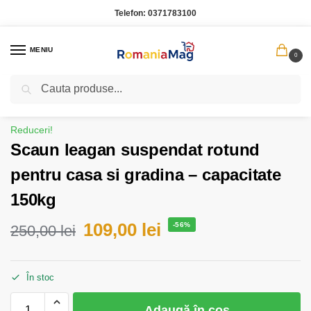
Telefon:
0371783100
MENIU
0
Caută
Prima pagină
Casa Gradina
Scaun leagan suspendat rotund pentru casa si gradina – capacitate 150kg
/
/
Reduceri!
Scaun leagan suspendat rotund
pentru casa si gradina – capacitate
150kg
109,00
lei
-56%
250,00
lei
În stoc
Adaugă în coș