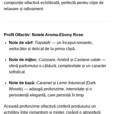
compoziție olfactivă echilibrată, perfectă pentru clipe de
relaxare și rafinament.
Profil Olfactiv: Notele Aroma-Ebony Rose
Note de vârf:
Trandafir
— un început romantic,
seducător și delicat de la prima clipă.
Note de mijloc:
Cuișoare
,
Ambră
și
Castane calde
—
oferă parfumului o căldură, complexitate și un caracter
sofisticat
Note de bază:
Caramel
și
Lemn întunecat
(Dark
Woods) — adaugă profunzime, intensitate și o
persistență elegantă, care persistă în timp
Această profunzime olfactivă conferă produsului un
echilibru între romantism și mister, creând o atmosferă