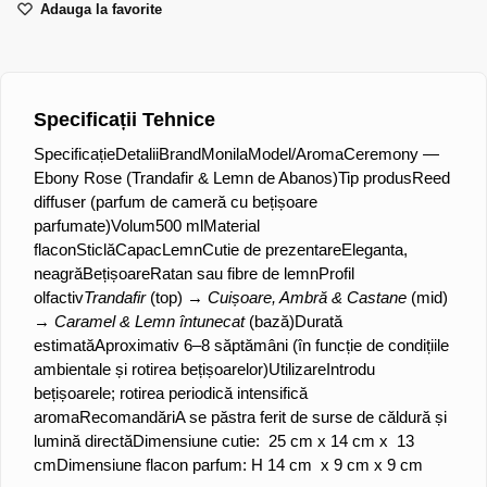
Adauga la favorite
Specificații Tehnice
SpecificațieDetalii
Brand
Monila
Model/Aroma
Ceremony —
Ebony Rose (Trandafir & Lemn de Abanos)
Tip produs
Reed
diffuser (parfum de cameră cu bețișoare
parfumate)
Volum
500 ml
Material
flacon
Sticlă
Capac
Lemn
Cutie de prezentare
Eleganta,
neagră
Bețișoare
Ratan sau fibre de lemn
Profil
olfactiv
Trandafir
(top) →
Cuișoare, Ambră & Castane
(mid)
→
Caramel & Lemn întunecat
(bază)
Durată
estimată
Aproximativ 6–8 săptămâni (în funcție de condițiile
ambientale și rotirea bețișoarelor)
Utilizare
Introdu
bețișoarele; rotirea periodică intensifică
aroma
Recomandări
A se păstra ferit de surse de căldură și
lumină directă
Dimensiune cutie:
25 cm x 14 cm x 13
cm
Dimensiune flacon parfum
: H 14 cm x 9 cm x 9 cm