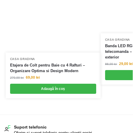
CASA GRADINA
Banda LED RGB
telecomanda – 
exterior
CASA GRADINA
29,00
lei
88,00
lei
Etajera de Colt pentru Baie cu 4 Rafturi –
Organizare Optima si Design Modern
69,00
lei
270,00
lei
Adaugă în coș
Suport telefonic
Oferim si suport telefonic pentru clientii nostri