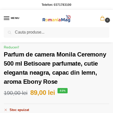
Telefon:
0371783100
MENIU
0
Caută
Prima pagină
Casa Gradina
Parfum de camera Monila Ceremony 500 ml Betisoare parfumate, cutie eleganta neagra, capac din lemn, aroma Ebony Rose
/
/
Reduceri!
Parfum de camera Monila Ceremony
500 ml Betisoare parfumate, cutie
eleganta neagra, capac din lemn,
aroma Ebony Rose
89,00
lei
-53%
190,00
lei
Stoc epuizat