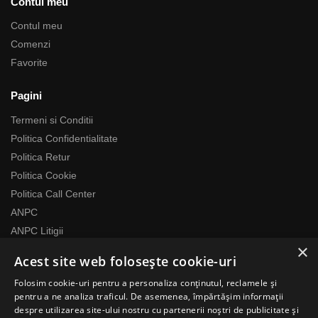
Contul meu
Contul meu
Comenzi
Favorite
Pagini
Termeni si Conditii
Politica Confidentialitate
Politica Retur
Politica Cookie
Politica Call Center
ANPC
ANPC Litigii
×
Acest site web folosește cookie-uri
Despre noi
Folosim cookie-uri pentru a personaliza conținutul, reclamele și
Echipa RomaniaMag este la dispozitia ta
pentru a ne analiza traficul. De asemenea, împărtășim informații
Program relatii cu clientii
despre utilizarea site-ului nostru cu partenerii noștri de publicitate și