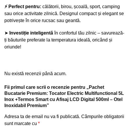
⚡ Perfect pentru:
călătorii, birou, școală, sport, camping
sau orice activitate zilnică. Designul compact și elegant se
potrivește în orice rucsac sau geantă.
➤
Investiție inteligentă
în confortul tău zilnic – savurează-
ți băuturile preferate la temperatura ideală, oricând și
oriunde!
Nu există recenzii până acum.
Fii primul care scrii o recenzie pentru „Pachet
Bucatarie Premium: Tocator Electric Multifunctional 5L
Inox +Termos Smart cu Afisaj LCD Digital 500ml – Otel
Inoxidabil Premium”
Adresa ta de email nu va fi publicată.
Câmpurile obligatorii
sunt marcate cu
*