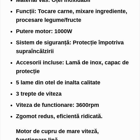
Material vas:
Oțel inoxidabil
Funcții:
Tocare carne, mixare ingrediente,
procesare legume/fructe
Putere motor:
1000W
Sistem de siguranță:
Protecție împotriva
supraîncălzirii
Accesorii incluse:
Lamă de inox, capac de
protecție
5 lame din otel de inalta calitate
3 trepte de viteza
Viteza de functionare: 3600rpm
Zgomot redus, eficientă ridicată.
Motor de cupru de mare viteză,
functionare lină.