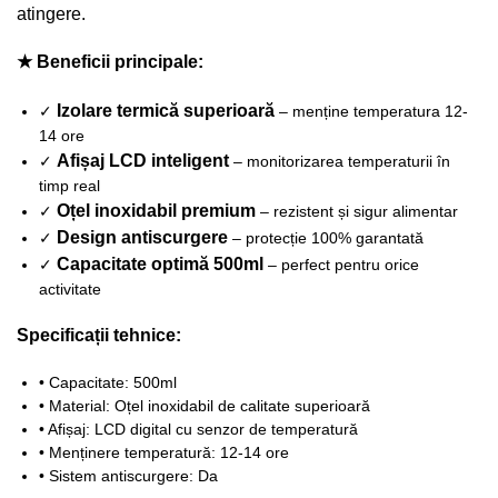
atingere.
★ Beneficii principale:
Izolare termică superioară
✓
– menține temperatura 12-
14 ore
Afișaj LCD inteligent
✓
– monitorizarea temperaturii în
timp real
Oțel inoxidabil premium
✓
– rezistent și sigur alimentar
Design antiscurgere
✓
– protecție 100% garantată
Capacitate optimă 500ml
✓
– perfect pentru orice
activitate
Specificații tehnice:
• Capacitate: 500ml
• Material: Oțel inoxidabil de calitate superioară
• Afișaj: LCD digital cu senzor de temperatură
• Menținere temperatură: 12-14 ore
• Sistem antiscurgere: Da