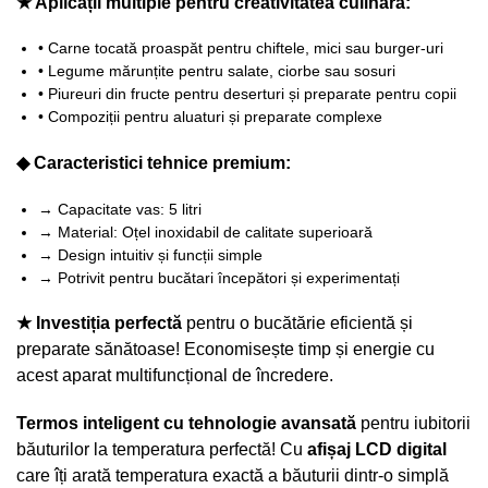
★ Aplicații multiple pentru creativitatea culinară:
• Carne tocată proaspăt pentru chiftele, mici sau burger-uri
• Legume mărunțite pentru salate, ciorbe sau sosuri
• Piureuri din fructe pentru deserturi și preparate pentru copii
• Compoziții pentru aluaturi și preparate complexe
◆ Caracteristici tehnice premium:
→ Capacitate vas: 5 litri
→ Material: Oțel inoxidabil de calitate superioară
→ Design intuitiv și funcții simple
→ Potrivit pentru bucătari începători și experimentați
★ Investiția perfectă
pentru o bucătărie eficientă și
preparate sănătoase! Economisește timp și energie cu
acest aparat multifuncțional de încredere.
Termos inteligent cu tehnologie avansată
pentru iubitorii
băuturilor la temperatura perfectă! Cu
afișaj LCD digital
care îți arată temperatura exactă a băuturii dintr-o simplă