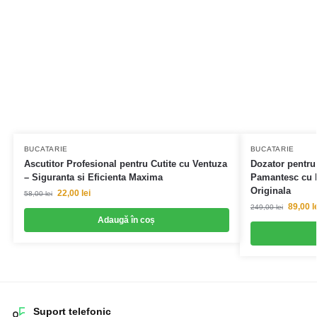
BUCATARIE
BUCATARIE
Ascutitor Profesional pentru Cutite cu Ventuza
Dozator pentru
– Siguranta si Eficienta Maxima
Pamantesc cu R
Originala
22,00
lei
58,00
lei
89,00
l
249,00
lei
Adaugă în coș
Suport telefonic