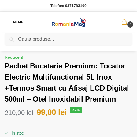
Telefon:
0371783100
MENIU
0
Caută
Prima pagină
Bucatarie
Pachet Bucatarie Premium: Tocator Electric Multifunctional 5L Inox +Termos Smart cu Afisaj LCD Digital 500ml – Otel Inoxidabil Premium
/
/
Reduceri!
Pachet Bucatarie Premium: Tocator
Electric Multifunctional 5L Inox
+Termos Smart cu Afisaj LCD Digital
500ml – Otel Inoxidabil Premium
99,00
lei
-53%
210,00
lei
În stoc