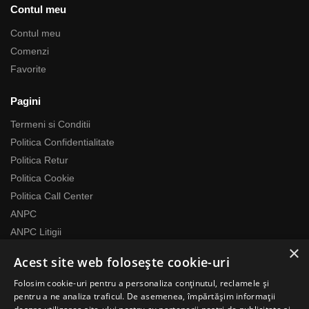
Contul meu
Contul meu
Comenzi
Favorite
Pagini
Termeni si Conditii
Politica Confidentialitate
Politica Retur
Politica Cookie
Politica Call Center
ANPC
ANPC Litigii
×
Acest site web folosește cookie-uri
Despre noi
Folosim cookie-uri pentru a personaliza conținutul, reclamele și
Echipa RomaniaMag este la dispozitia ta
pentru a ne analiza traficul. De asemenea, împărtășim informații
Program relatii cu clientii