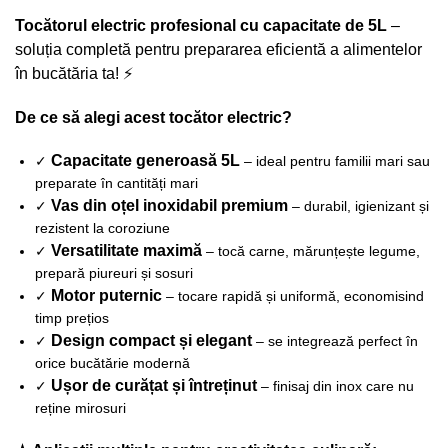
Tocătorul electric profesional cu capacitate de 5L
–
soluția completă pentru prepararea eficientă a alimentelor
în bucătăria ta! ⚡
De ce să alegi acest tocător electric?
Capacitate generoasă 5L
✓
– ideal pentru familii mari sau
preparate în cantități mari
Vas din oțel inoxidabil premium
✓
– durabil, igienizant și
rezistent la coroziune
Versatilitate maximă
✓
– tocă carne, mărunțește legume,
prepară piureuri și sosuri
Motor puternic
✓
– tocare rapidă și uniformă, economisind
timp prețios
Design compact și elegant
✓
– se integrează perfect în
orice bucătărie modernă
Ușor de curățat și întreținut
✓
– finisaj din inox care nu
reține mirosuri