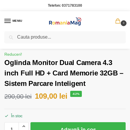
Telefon:
0371783100
MENIU
0
Caută
Prima pagină
Auto, Sport si Recreere
Oglinda Monitor Dual Camera 4.3 inch Full HD + Card Memorie 32GB – Sistem Parcare Inteligent
/
/
Reduceri!
Oglinda Monitor Dual Camera 4.3
inch Full HD + Card Memorie 32GB –
Sistem Parcare Inteligent
109,00
lei
-62%
290,00
lei
În stoc
Adaugă în coș