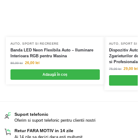
AUTO, SPORT SI RECREERE
AUTO, SPORT S
Banda LED Neon Flexibila Auto – Iluminare
Dispozitiv Aut
Interioara RGB pentru Masina
Zgarieturilor d
si Profesionala
26,00
lei
80,00
lei
29,00
lei
75,00
lei
Adaugă în coș
Suport telefonic
Oferim si suport telefonic pentru clientii nostri
Retur FARA MOTIV in 14 zile
Ai 14 zile sa decizi daca esti multumit