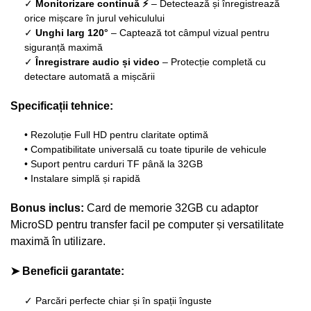
✓
Monitorizare continuă ⚡
– Detectează și înregistrează
orice mișcare în jurul vehiculului
✓
Unghi larg 120°
– Captează tot câmpul vizual pentru
siguranță maximă
✓
Înregistrare audio și video
– Protecție completă cu
detectare automată a mișcării
Specificații tehnice:
• Rezoluție Full HD pentru claritate optimă
• Compatibilitate universală cu toate tipurile de vehicule
• Suport pentru carduri TF până la 32GB
• Instalare simplă și rapidă
Bonus inclus:
Card de memorie 32GB cu adaptor
MicroSD pentru transfer facil pe computer și versatilitate
maximă în utilizare.
➤ Beneficii garantate:
✓ Parcări perfecte chiar și în spații înguste