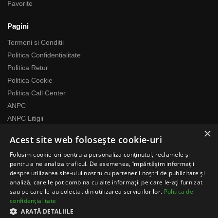
Favorite
Pagini
Termeni si Conditii
Politica Confidentialitate
Politica Retur
Politica Cookie
Politica Call Center
ANPC
ANPC Litigii
×
Acest site web folosește cookie-uri
Despre noi
Folosim cookie-uri pentru a personaliza conținutul, reclamele și
Echipa RomaniaMag este la dispozitia ta
pentru a ne analiza traficul. De asemenea, împărtășim informații
Program relatii cu clientii
despre utilizarea site-ului nostru cu partenerii noștri de publicitate și
analiză, care le pot combina cu alte informații pe care le-ați furnizat
Luni-Vineri 07:00 – 17:00
sau pe care le-au colectat din utilizarea serviciilor lor.
Politica de
Telefon: 0371783100
confidențialitate
contact@romaniamag.ro
ARATĂ DETALIILE