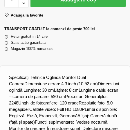
Adauga la favorite
TRANSPORT GRATUIT la comenzi de peste 700 lei
Retur gratuit in 14 zile
Satisfactie garantata
Magazin 100% romanesc
Specificații Tehnice Oglindă Monitor Dual
Camera
Dimensiune ecran: 4.3 inch (10.92 cm)
Dimensiuni
oglindă:
Lungime: 30 cm
Lățime: 8 cm
Lungime cablu ecran
– camera de parcare: 590 cm
Procesor: Generalplus
2248
Unghi de fotografiere: 120 grade
Rezoluție foto: 5.0
megapixeli
Calitate video: Full HD 1080P
Limbi disponibile:
Engleză, Rusă, Franceză, Germană
Afișaj: Cameră dublă
(față și spate)
Funcții suplimentare:
Vedere nocturnă
Monitor de parcare
Înregistrare sunet
Detectare mișcare