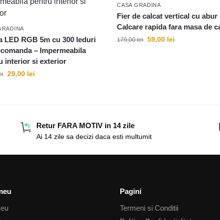
CASA GRADINA
Fier de calcat vertical cu abur
Calcare rapida fara masa de c
GRADINA
 LED RGB 5m cu 300 leduri
59,00
lei
179,00
lei
lecomanda – Impermeabila
 interior si exterior
29,00
lei
ei
Retur FARA MOTIV in 14 zile
Ai 14 zile sa decizi daca esti multumit
meu
Pagini
meu
Termeni si Conditii