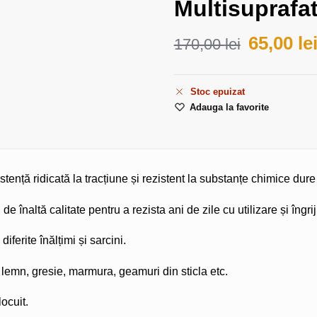
Multisuprafa
65,00
le
170,00
lei
Stoc epuizat
Adauga la favorite
nță ridicată la tracțiune și rezistent la substanțe chimice dure 
de înaltă calitate pentru a rezista ani de zile cu utilizare și îngr
ferite înălțimi și sarcini.
lemn, gresie, marmura, geamuri din sticla etc.
ocuit.