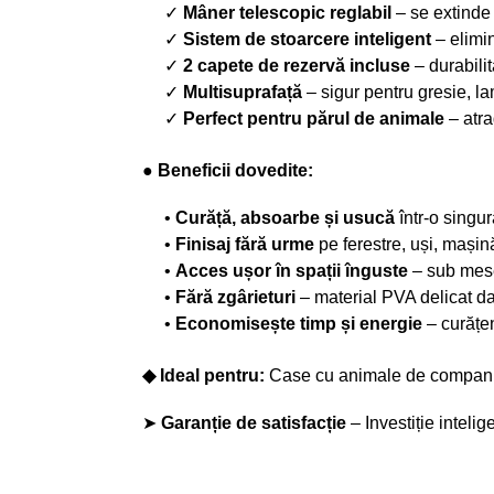
✓
Mâner telescopic reglabil
– se extinde
✓
Sistem de stoarcere inteligent
– elimin
✓
2 capete de rezervă incluse
– durabili
✓
Multisuprafață
– sigur pentru gresie, l
✓
Perfect pentru părul de animale
– atra
● Beneficii dovedite:
•
Curăță, absoarbe și usucă
într-o singur
•
Finisaj fără urme
pe ferestre, uși, mașin
•
Acces ușor în spații înguste
– sub mese
•
Fără zgârieturi
– material PVA delicat dar
•
Economisește timp și energie
– curățe
◆ Ideal pentru:
Case cu animale de companie,
➤
Garanție de satisfacție
– Investiție inteli