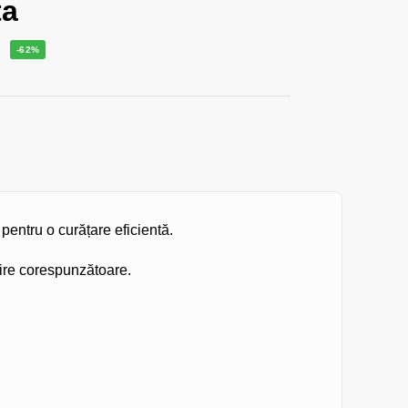
ta
i
-62%
pentru o curățare eficientă.
ijire corespunzătoare.