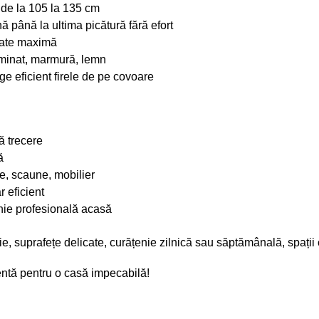
 de la 105 la 135 cm
ă până la ultima picătură fără efort
tate maximă
aminat, marmură, lemn
ge eficient firele de pe covoare
ă trecere
ă
, scaune, mobilier
 eficient
nie profesională acasă
 suprafețe delicate, curățenie zilnică sau săptămânală, spații 
gentă pentru o casă impecabilă!