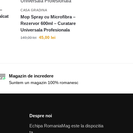
 –
CASA GRADINA
alcat
Mop Spray cu Microfibra –
Rezervor 600ml – Curatare
Universala Profesionala
45,00
lei
149,00
lei
Magazin de incredere
Suntem un magazin 100% romanesc
Despre noi
Echipa RomaniaMag este la dispozitia
ta