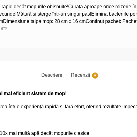
 rapid decât mopurile obișnuite!
Curăță aproape orice mizerie în
secunde!
Mătură și șterge într-un singur pas!
Elimina bacteriile pe
cm
Dimensiune talpa mop:
28 cm x 16 cm
Continut pachet: Pache
ante
Descriere
Recenzii
0
l mai eficient sistem de mop!
 într-o experiență rapidă și fără efort, oferind rezultate impeca
 10x mai multă apă decât mopurile clasice