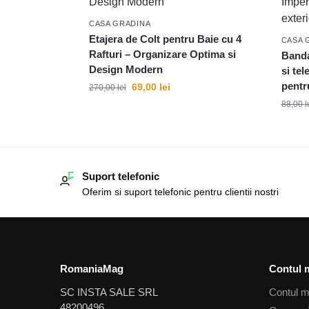
CASA GRADINA
Etajera de Colt pentru Baie cu 4
CASA 
Rafturi – Organizare Optima si
Banda
Design Modern
si te
pentru
69,00
lei
270,00
lei
88,00
l
Suport telefonic
Oferim si suport telefonic pentru clientii nostri
RomaniaMag
Contul 
SC INSTA SALE SRL
Contul 
48200496