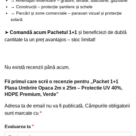
→ Amenajări exterioare – grădini, terase, balcoane, gazoane
→ Construcții – protecție șantiere și schele
→ Parcări și zone comerciale – paravan vizual și protecție
solară
➤
Comandă acum Pachetul 1+1
și beneficiezi de dublă
cantitate la un preț avantajos – stoc limitat!
Nu există recenzii până acum.
Fii primul care scrii o recenzie pentru „Pachet 1+1
Plasa Umbrire Opaca 2m x 25m – Protectie UV 40%,
HDPE Premium, Verde”
Adresa ta de email nu va fi publicată.
Câmpurile obligatorii
sunt marcate cu
*
Evaluarea ta
*