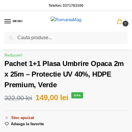
Telefon:
0371783100
MENIU
0
Caută
Prima pagină
Casa Gradina
Pachet 1+1 Plasa Umbrire Opaca 2m x 25m – Protectie UV 40%, HDPE Premium, Verde
/
/
Reduceri!
Pachet 1+1 Plasa Umbrire Opaca 2m
x 25m – Protectie UV 40%, HDPE
Premium, Verde
149,00
lei
-54%
322,00
lei
Stoc epuizat
Adauga la favorite