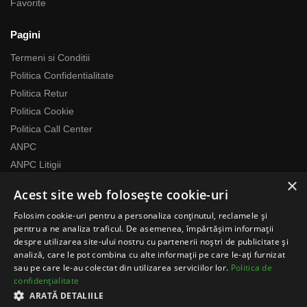
Favorite
Pagini
Termeni si Conditii
Politica Confidentialitate
Politica Retur
Politica Cookie
Politica Call Center
ANPC
ANPC Litigii
×
Acest site web folosește cookie-uri
Despre noi
Folosim cookie-uri pentru a personaliza conținutul, reclamele și
Echipa RomaniaMag este la dispozitia ta
pentru a ne analiza traficul. De asemenea, împărtășim informații
Program relatii cu clientii
despre utilizarea site-ului nostru cu partenerii noștri de publicitate și
analiză, care le pot combina cu alte informații pe care le-ați furnizat
Luni-Vineri 07:00 – 17:00
sau pe care le-au colectat din utilizarea serviciilor lor.
Politica de
Telefon: 0371783100
confidențialitate
contact@romaniamag.ro
ARATĂ DETALIILE