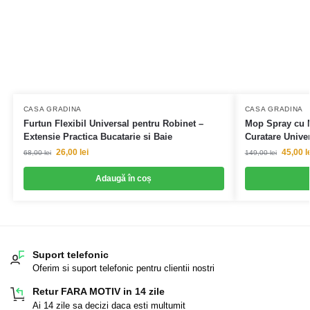
CASA GRADINA
CASA GRADINA
Furtun Flexibil Universal pentru Robinet –
Mop Spray cu M
Extensie Practica Bucatarie si Baie
Curatare Unive
26,00
lei
45,00
l
68,00
lei
149,00
lei
Adaugă în coș
Suport telefonic
Oferim si suport telefonic pentru clientii nostri
Retur FARA MOTIV in 14 zile
Ai 14 zile sa decizi daca esti multumit