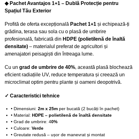
◆ Pachet Avantajos 1+1 – Dublă Protecție pentru
Spațiul Tău Exterior
Profită de oferta excepțională
Pachet 1+1
și echipează-ți
grădina, terasa sau sola cu o plasă de umbrire
profesională, fabricată din
HDPE (polietilenă de înaltă
densitate)
– materialul preferat de agricultori și
amenajatori peisagiști din întreaga lume.
Cu un
grad de umbrire de 40%
, această plasă blochează
eficient radiațiile UV, reduce temperatura și creează un
microclimat optim pentru plante și oameni deopotrivă.
✓ Caracteristici tehnice
• Dimensiuni:
2m x 25m
per bucată (2 bucăți în pachet)
• Material:
HDPE – polietilenă de înaltă densitate
• Grad de umbrire: 4
0%
• Culoare:
Verde
• Greutate redusă – ușor de manevrat și montat