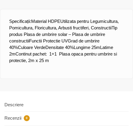
Specificații:
Material
HDPE
Utilizata pentru Legumicultura,
Pomicultura, Floricultura, Arbusti fructiferi, Constructii
Tip
produs
Plasa de umbrire solar – Plasa de umbrire
constructii
Functii
Protectie UV
Grad de umbrire
40%
Culoare
Verde
Densitate
40%
Lungime
25m
Latime
2m
Continut pachet: 1+1 Plasa opaca pentru umbrire si
protectie, 2m x 25 m
Descriere
Recenzii
0