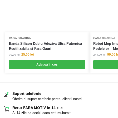
CASA GRADINA
CASA GRADINA
Banda Silicon Dublu Adeziva Ultra Puternica –
Robot Mop Inte
Reutilizabila si Fara Gauri
Podelelor – Mo
25,00
lei
99,00
l
70,00
lei
244,00
lei
Adaugă în coș
Suport telefonic
Oferim si suport telefonic pentru clientii nostri
Retur FARA MOTIV in 14 zile
Ai 14 zile sa decizi daca esti multumit