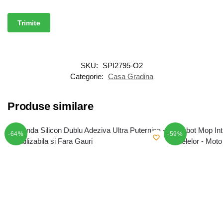
SKU:
SPI2795-O2
Categorie:
Casa Gradina
Produse similare
-64%
-59%