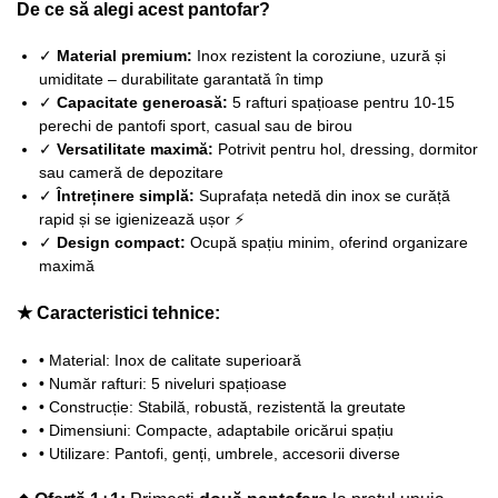
De ce să alegi acest pantofar?
✓
Material premium:
Inox rezistent la coroziune, uzură și
umiditate – durabilitate garantată în timp
✓
Capacitate generoasă:
5 rafturi spațioase pentru 10-15
perechi de pantofi sport, casual sau de birou
✓
Versatilitate maximă:
Potrivit pentru hol, dressing, dormitor
sau cameră de depozitare
✓
Întreținere simplă:
Suprafața netedă din inox se curăță
rapid și se igienizează ușor ⚡
✓
Design compact:
Ocupă spațiu minim, oferind organizare
maximă
★ Caracteristici tehnice:
• Material: Inox de calitate superioară
• Număr rafturi: 5 niveluri spațioase
• Construcție: Stabilă, robustă, rezistentă la greutate
• Dimensiuni: Compacte, adaptabile oricărui spațiu
• Utilizare: Pantofi, genți, umbrele, accesorii diverse