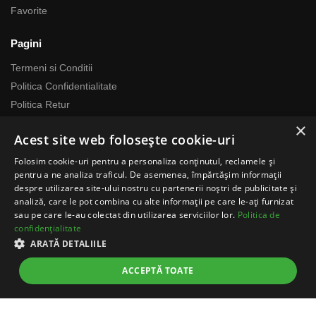
Favorite
Pagini
Termeni si Conditii
Politica Confidentialitate
Politica Retur
Politica Cookie
×
Acest site web folosește cookie-uri
Politica Call Center
ANPC
Folosim cookie-uri pentru a personaliza conținutul, reclamele și
pentru a ne analiza traficul. De asemenea, împărtășim informații
ANPC Litigii
despre utilizarea site-ului nostru cu partenerii noștri de publicitate și
analiză, care le pot combina cu alte informații pe care le-ați furnizat
Despre noi
sau pe care le-au colectat din utilizarea serviciilor lor.
Politica de
confidențialitate
Echipa RomaniaMag este la dispozitia ta
ARATĂ DETALIILE
Program relatii cu clientii
ACCEPTĂ TOATE
Luni-Vineri 07:00 – 17:00
Telefon: 0371783100
contact@romaniamag.ro