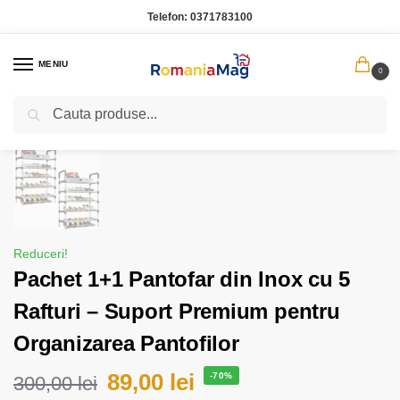
Telefon:
0371783100
MENIU
0
Caută
Prima pagină
Casa Gradina
Pachet 1+1 Pantofar din Inox cu 5 Rafturi – Suport Premium pentru Organizarea Pantofilor
/
/
Reduceri!
Pachet 1+1 Pantofar din Inox cu 5
Rafturi – Suport Premium pentru
Organizarea Pantofilor
89,00
lei
-70%
300,00
lei