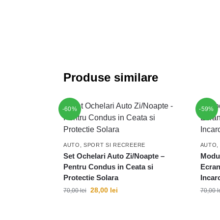
Produse similare
-60%
-59%
AUTO, SPORT SI RECREERE
AUTO,
Set Ochelari Auto Zi/Noapte –
Modul
Pentru Condus in Ceata si
Ecran
Protectie Solara
Incar
28,00
lei
70,00
lei
70,00
l