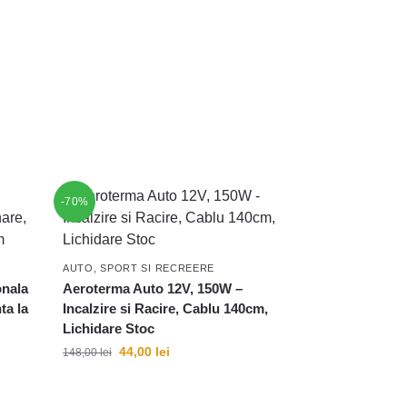
-70%
AUTO, SPORT SI RECREERE
onala
Aeroterma Auto 12V, 150W –
ta la
Incalzire si Racire, Cablu 140cm,
Lichidare Stoc
44,00
lei
148,00
lei