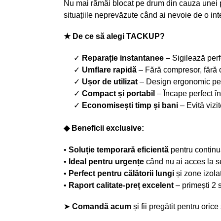
Nu mai rămâi blocat pe drum din cauza unei 
situațiile neprevăzute când ai nevoie de o inte
★ De ce să alegi TACKUP?
✓
Reparație instantanee
– Sigilează perf
✓
Umflare rapidă
– Fără compresor, fără 
✓
Ușor de utilizat
– Design ergonomic pen
✓
Compact și portabil
– Încape perfect î
✓
Economisești timp și bani
– Evită vizi
◆ Beneficii exclusive:
•
Soluție temporară eficientă
pentru continua
•
Ideal pentru urgențe
când nu ai acces la s
•
Perfect pentru călătorii lungi
și zone izola
•
Raport calitate-preț excelent
– primești 2 
➤
Comandă acum
și fii pregătit pentru oric