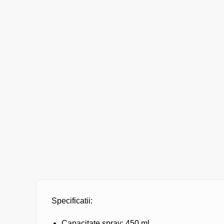
Specificatii:
Capacitate spray:
450 ml