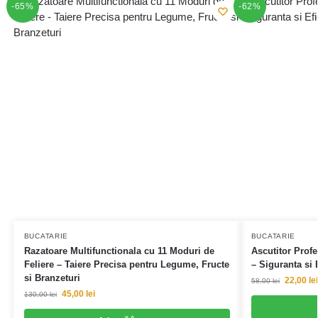
-65%
-62%
BUCATARIE
BUCATARIE
Razatoare Multifunctionala cu 11 Moduri de
Ascutitor Profe
Feliere – Taiere Precisa pentru Legume, Fructe
– Siguranta si
si Branzeturi
22,00
lei
58,00
lei
45,00
lei
130,00
lei