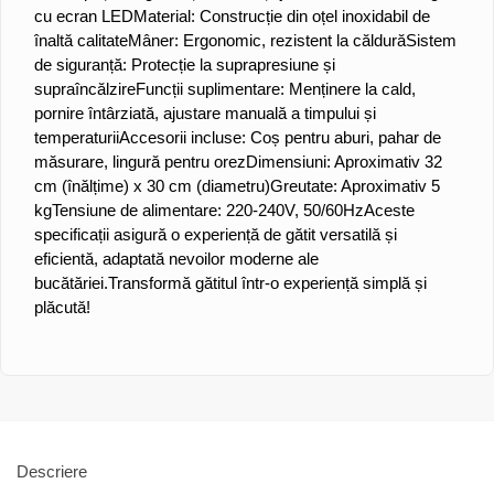
cu ecran LED
Material: Construcție din oțel inoxidabil de
înaltă calitate
Mâner: Ergonomic, rezistent la căldură
Sistem
de siguranță: Protecție la suprapresiune și
supraîncălzire
Funcții suplimentare: Menținere la cald,
pornire întârziată, ajustare manuală a timpului și
temperaturii
Accesorii incluse: Coș pentru aburi, pahar de
măsurare, lingură pentru orez
Dimensiuni: Aproximativ 32
cm (înălțime) x 30 cm (diametru)
Greutate: Aproximativ 5
kg
Tensiune de alimentare: 220-240V, 50/60Hz
Aceste
specificații asigură o experiență de gătit versatilă și
eficientă, adaptată nevoilor moderne ale
bucătăriei.
Transformă gătitul într-o experiență simplă și
plăcută!
Descriere