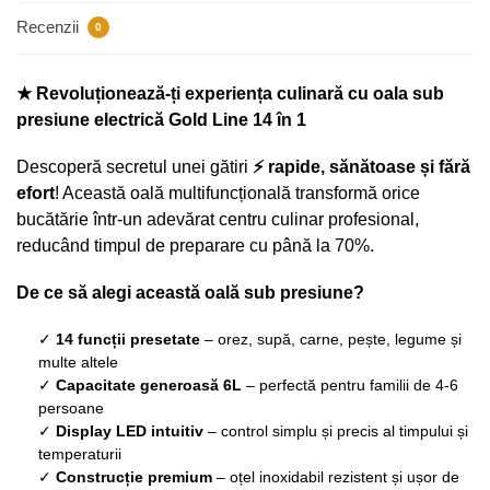
Recenzii
0
★ Revoluționează-ți experiența culinară cu oala sub
presiune electrică Gold Line 14 în 1
Descoperă secretul unei gătiri
⚡ rapide, sănătoase și fără
efort
! Această oală multifuncțională transformă orice
bucătărie într-un adevărat centru culinar profesional,
reducând timpul de preparare cu până la 70%.
De ce să alegi această oală sub presiune?
✓
14 funcții presetate
– orez, supă, carne, pește, legume și
multe altele
✓
Capacitate generoasă 6L
– perfectă pentru familii de 4-6
persoane
✓
Display LED intuitiv
– control simplu și precis al timpului și
temperaturii
✓
Construcție premium
– oțel inoxidabil rezistent și ușor de