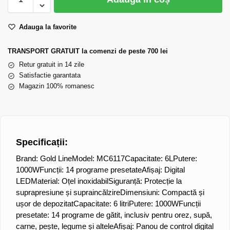
Adauga la favorite
TRANSPORT GRATUIT la comenzi de peste 700 lei
Retur gratuit in 14 zile
Satisfactie garantata
Magazin 100% romanesc
Specificații:
Brand: Gold Line
Model: MC6117
Capacitate: 6L
Putere:
1000W
Funcții: 14 programe presetate
Afișaj: Digital
LED
Material: Oțel inoxidabil
Siguranță: Protecție la
suprapresiune și supraincălzire
Dimensiuni: Compactă și
ușor de depozitat
Capacitate: 6 litri
Putere: 1000W
Funcții
presetate: 14 programe de gătit, inclusiv pentru orez, supă,
carne, pește, legume și altele
Afișaj: Panou de control digital