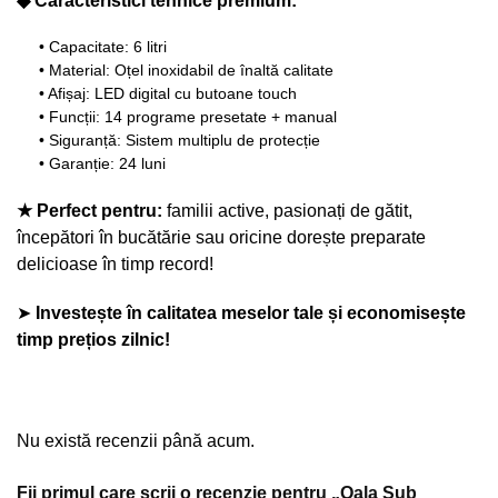
◆ Caracteristici tehnice premium:
• Capacitate: 6 litri
• Material: Oțel inoxidabil de înaltă calitate
• Afișaj: LED digital cu butoane touch
• Funcții: 14 programe presetate + manual
• Siguranță: Sistem multiplu de protecție
• Garanție: 24 luni
★ Perfect pentru:
familii active, pasionați de gătit,
începători în bucătărie sau oricine dorește preparate
delicioase în timp record!
➤
Investește în calitatea meselor tale și economisește
timp prețios zilnic!
Nu există recenzii până acum.
Fii primul care scrii o recenzie pentru „Oala Sub