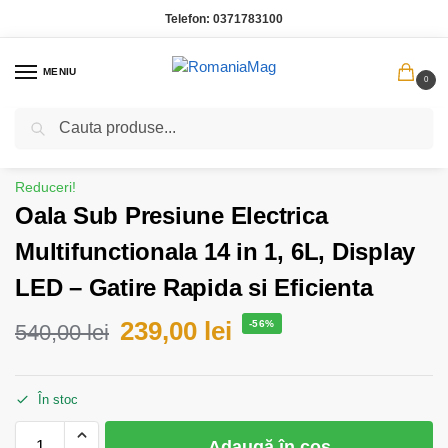
Telefon:
0371783100
MENIU
0
Caută
Prima pagină
Bucatarie
Oala Sub Presiune Electrica Multifunctionala 14 in 1, 6L, Display LED – Gatire Rapida si Eficienta
/
/
Reduceri!
Oala Sub Presiune Electrica
Multifunctionala 14 in 1, 6L, Display
LED – Gatire Rapida si Eficienta
239,00
lei
-56%
540,00
lei
În stoc
Adaugă în coș