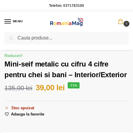
Telefon:
0371783100
MENIU
0
Caută
Prima pagină
Gadgeturi si electronice
Mini-seif metalic cu cifru 4 cifre pentru chei si bani – Interior/Exterior
/
/
Reduceri!
Mini-seif metalic cu cifru 4 cifre
pentru chei si bani – Interior/Exterior
39,00
lei
-71%
135,00
lei
Stoc epuizat
Adauga la favorite