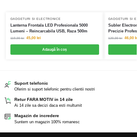
GADGETURI SI ELECTRONICE
GADGETURI SI 
Lanterna Frontala LED Profesionala 5000
Subler Electron
Lumeni – Reincarcabila USB, Raza 500m
Precizie Profe
45,00
lei
46,00
l
119,00
lei
120,00
lei
Adaugă în coș
Suport telefonic
Oferim si suport telefonic pentru clientii nostri
Retur FARA MOTIV in 14 zile
Ai 14 zile sa decizi daca esti multumit
Magazin de incredere
Suntem un magazin 100% romanesc