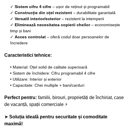
✓
Sistem cifru 4 cifre
– ușor de reținut și programabil
✓
Construcție din oțel rezistent
– durabilitate garantată
✓
Versatil interior/exterior
– rezistent la intemperii
✓
Eliminează necesitatea copierii cheilor
– economisește
timp și bani
✓
Acces controlat
– oferă codul doar persoanelor de
încredere
Caracteristici tehnice:
• Material: Oțel solid de calitate superioară
• Sistem de închidere: Cifru programabil 4 cifre
• Utilizare: Interior și exterior
• Capacitate: Chei multiple + bani/carduri
Perfect pentru:
familii, birouri, proprietăți de închiriat, case
de vacanță, spații comerciale ⚡
➤
Soluția ideală pentru securitate și comoditate
maximă!