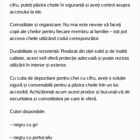
cifru, puteți păstra cheile în siguranță și aveți control asupra
accesului la ele.
Comoditate și organizare: Nu mai este nevoie să faceți
copii ale cheilor pentru fiecare membru al familiei – toți pot
accesa cheile utilizând codul corespunzător.
Durabilitate și rezistență: Realizat din oțel solid și de înaltă
calitate, acest seif oferă protecție adecvată și poate rezista
utilizării în interior și exterior.
Cu cutia de depozitare pentru chei cu cifru, aveți o soluție
sigură și convenabilă pentru a păstra cheile într-un loc
accesibil. Achiziționați acum acest produs și bucurați-vă de
securitatea și comoditatea pe care le oferă.
Culori disponibile:
– negru cu gri
– negru cu portocaliu