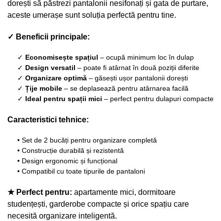
dorești să păstrezi pantalonii nesifonați și gata de purtare,
aceste umerașe sunt soluția perfectă pentru tine.
✓ Beneficii principale:
✓
Economisește spațiul
– ocupă minimum loc în dulap
✓
Design versatil
– poate fi atârnat în două poziții diferite
✓
Organizare optimă
– găsești ușor pantalonii dorești
✓
Țije mobile
– se deplasează pentru atârnarea facilă
✓
Ideal pentru spații mici
– perfect pentru dulapuri compacte
Caracteristici tehnice:
• Set de 2 bucăți pentru organizare completă
• Construcție durabilă și rezistentă
• Design ergonomic și funcțional
• Compatibil cu toate tipurile de pantaloni
★ Perfect pentru:
apartamente mici, dormitoare
studențești, garderobe compacte și orice spațiu care
necesită organizare inteligentă.