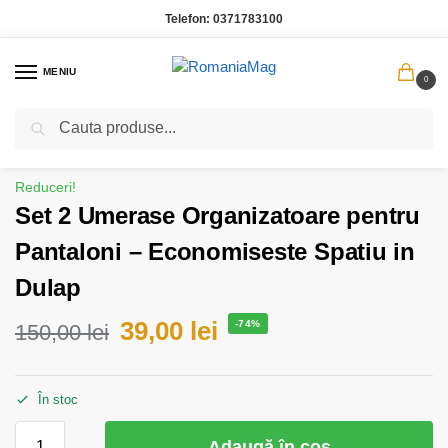
Telefon:
0371783100
MENIU
0
Caută
Prima pagină
Casa Gradina
Set 2 Umerase Organizatoare pentru Pantaloni – Economiseste Spatiu in Dulap
/
/
Reduceri!
Set 2 Umerase Organizatoare pentru
Pantaloni – Economiseste Spatiu in
Dulap
39,00
lei
-74%
150,00
lei
În stoc
Adaugă în coș