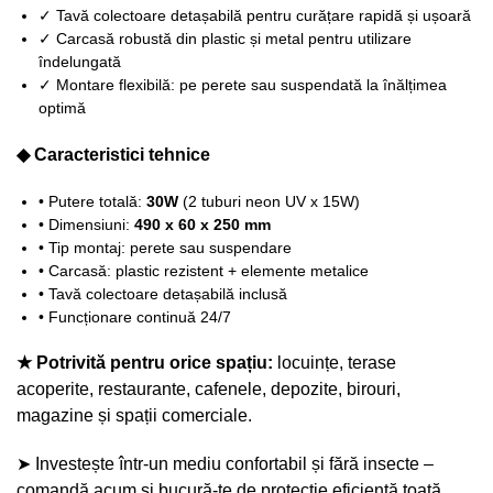
✓ Tavă colectoare detașabilă pentru curățare rapidă și ușoară
✓ Carcasă robustă din plastic și metal pentru utilizare
îndelungată
✓ Montare flexibilă: pe perete sau suspendată la înălțimea
optimă
◆ Caracteristici tehnice
• Putere totală:
30W
(2 tuburi neon UV x 15W)
• Dimensiuni:
490 x 60 x 250 mm
• Tip montaj: perete sau suspendare
• Carcasă: plastic rezistent + elemente metalice
• Tavă colectoare detașabilă inclusă
• Funcționare continuă 24/7
★ Potrivită pentru orice spațiu:
locuințe, terase
acoperite, restaurante, cafenele, depozite, birouri,
magazine și spații comerciale.
➤ Investește într-un mediu confortabil și fără insecte –
comandă acum și bucură-te de protecție eficientă toată