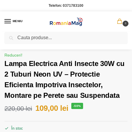
Telefon:
0371783100
MENIU
0
Caută
Prima pagină
Casa Gradina
Lampa Electrica Anti Insecte 30W cu 2 Tuburi Neon UV – Protectie Eficienta Impotriva Insectelor, Montare pe Perete sau Suspendata
/
/
Reduceri!
Lampa Electrica Anti Insecte 30W cu
2 Tuburi Neon UV – Protectie
Eficienta Impotriva Insectelor,
Montare pe Perete sau Suspendata
109,00
lei
-50%
220,00
lei
În stoc