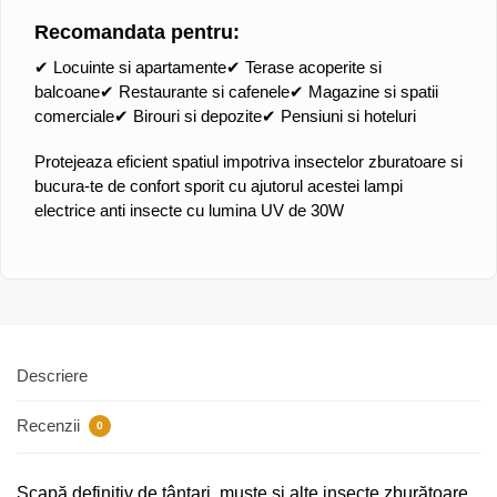
Recomandata pentru:
✔ Locuinte si apartamente✔ Terase acoperite si
balcoane✔ Restaurante si cafenele✔ Magazine si spatii
comerciale✔ Birouri si depozite✔ Pensiuni si hoteluri
Protejeaza eficient spatiul impotriva insectelor zburatoare si
bucura-te de confort sporit cu ajutorul acestei lampi
electrice anti insecte cu lumina UV de 30W
Descriere
Recenzii
0
Scapă definitiv de țânțari, muște și alte insecte zburătoare