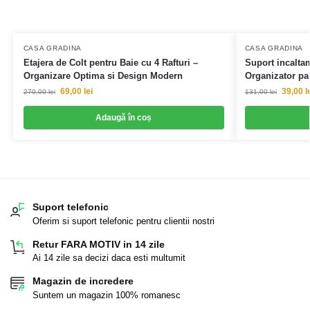
CASA GRADINA
CASA GRADINA
Etajera de Colt pentru Baie cu 4 Rafturi –
Suport incaltam
Organizare Optima si Design Modern
Organizator pan
69,00
lei
39,00
l
270,00
lei
131,00
lei
Adaugă în coș
Suport telefonic
Oferim si suport telefonic pentru clientii nostri
Retur FARA MOTIV in 14 zile
Ai 14 zile sa decizi daca esti multumit
Magazin de incredere
Suntem un magazin 100% romanesc