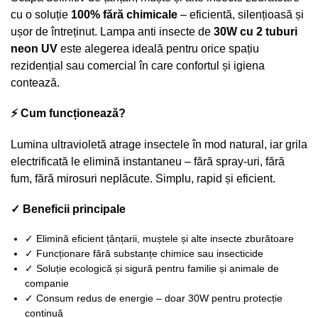
cu o soluție
100% fără chimicale
– eficientă, silențioasă și
ușor de întreținut. Lampa anti insecte de
30W cu 2 tuburi
neon UV
este alegerea ideală pentru orice spațiu
rezidențial sau comercial în care confortul și igiena
contează.
⚡ Cum funcționează?
Lumina ultravioletă atrage insectele în mod natural, iar grila
electrificată le elimină instantaneu – fără spray-uri, fără
fum, fără mirosuri neplăcute. Simplu, rapid și eficient.
✓ Beneficii principale
✓ Elimină eficient țânțarii, muștele și alte insecte zburătoare
✓ Funcționare fără substanțe chimice sau insecticide
✓ Soluție ecologică și sigură pentru familie și animale de
companie
✓ Consum redus de energie – doar 30W pentru protecție
continuă