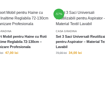
-57%
GRADINA
CASA GRADINA
t Mobil pentru Haine cu Roti
Set 3 Saci Universali Reutilizab
ltime Reglabila 72-130cm –
pentru Aspirator – Material Tex
izare Profesionala
Lavabil
47,00
lei
34,00
lei
0
lei
79,00
lei