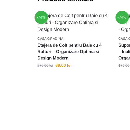
-74%
-74%
CASA GRADINA
CASA 
Etajera de Colt pentru Baie cu 4
Supor
Rafturi – Organizare Optima si
– Ina
Design Modern
Organ
69,00
lei
270,00
lei
179,0