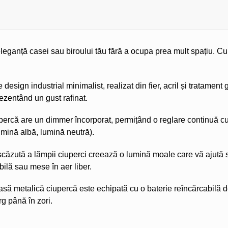
ganță casei sau biroului tău fără a ocupa prea mult spațiu. Cu fun
sign industrial minimalist, realizat din fier, acril și tratament
rezentând un gust rafinat.
rcă are un dimmer încorporat, permițând o reglare continuă cu
umină albă, lumină neutră).
ăzută a lămpii ciuperci creează o lumină moale care vă ajută s
bilă sau mese în aer liber.
ă metalică ciupercă este echipată cu o baterie reîncărcabilă de
g până în zori.