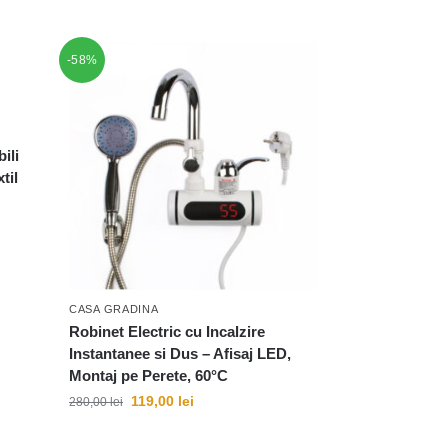
-58%
ili
til
CASA GRADINA
Robinet Electric cu Incalzire
Instantanee si Dus – Afisaj LED,
Montaj pe Perete, 60°C
119,00
lei
280,00
lei