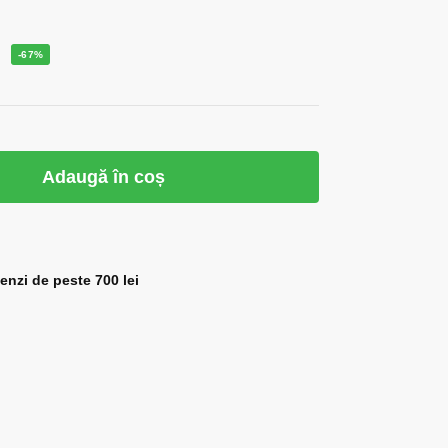
i
-67%
Adaugă în coș
zi de peste 700 lei