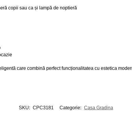
meră copii sau ca și lampă de noptieră
p
ocazie
ligentă care combină perfect funcționalitatea cu estetica moder
SKU:
CPC3181
Categorie:
Casa Gradina