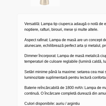
Versatilă: Lampa tip ciuperca adaugă o notă de ele
noptiere, rafturi, birouri, mese și multe altele.
Aspect rafinat: Lampa de masă are un concept de de
alunecare, echilibrează perfect arta și metalul, p
Dimmer încorporat: Lampa de masă metalică ciupe
temperaturi de culoare reglabile (lumină caldă, l
Setări minime până la maxime: setarea cea mai sc
luminozitate suplimentară pentru lectură conforta
Baterie reîncărcabilă de 1800 mAh: Lampa de mas
continuă. O încărcare completă durează din amur
Culori disponibile: auriu / argintiu