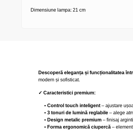
Dimensiune lampa: 21 cm
Descoperă eleganța și funcționalitatea înt
modern și sofisticat.
✓ Caracteristici premium:
•
Control touch inteligent
– ajustare ușoa
•
3 tonuri de lumină reglabile
– alege atm
•
Design metalic premium
– finisaj argint
•
Forma ergonomică ciupercă
– element 