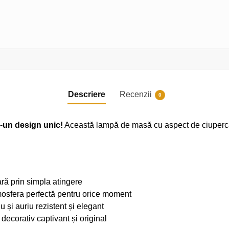
Descriere
Recenzii
0
r-un design unic!
Această lampă de masă cu aspect de ciupercă 
ră prin simpla atingere
osfera perfectă pentru orice moment
iu și auriu rezistent și elegant
decorativ captivant și original