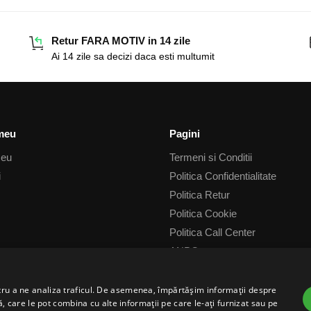
Retur FARA MOTIV in 14 zile
Ai 14 zile sa decizi daca esti multumit
meu
Pagini
meu
Termeni si Conditii
i
Politica Confidentialitate
Politica Retur
Politica Cookie
Politica Call Center
ANPC
ANPC Litigii
ntru a ne analiza traficul. De asemenea, împărtășim informații despre
ză, care le pot combina cu alte informații pe care le-ați furnizat sau pe