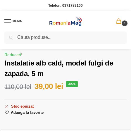
Telefon:
0371783100
MENIU
0
Caută
Prima pagină
Produse de sezon
Instalatie alb cald, model fulgi de zapada, 5 m
/
/
Reduceri!
Instalatie alb cald, model fulgi de
zapada, 5 m
39,00
lei
-65%
110,00
lei
Stoc epuizat
Adauga la favorite