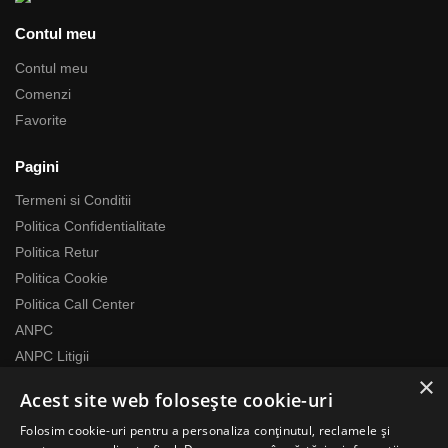
Contul meu
Contul meu
Comenzi
Favorite
Pagini
Termeni si Conditii
Politica Confidentialitate
Politica Retur
Politica Cookie
Politica Call Center
ANPC
ANPC Litigii
×
Acest site web folosește cookie-uri
Despre noi
Folosim cookie-uri pentru a personaliza conținutul, reclamele și
Echipa RomaniaMag este la dispozitia ta