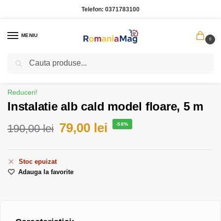
Telefon:
0371783100
MENIU
0
Caută
Prima pagină
Produse de sezon
Instalatie alb cald model floare, 5 m
/
/
Reduceri!
Instalatie alb cald model floare, 5 m
79,00
lei
-58%
190,00
lei
Stoc epuizat
Adauga la favorite