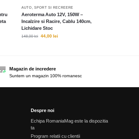
AUTO, SPORT SI RECREERE
ntru
Aeroterma Auto 12V, 150W –
eta
Incalzire si Racire, Cablu 140cm,
Lichidare Stoc
44,00
lei
148,00
lei
Magazin de incredere
Suntem un magazin 100% romanesc
Despre noi
Echipa RomaniaMag este la dispozitia
ta
Program relatii cu clientii