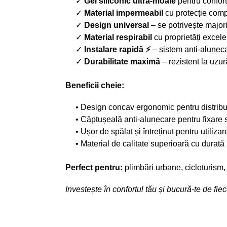
✓
Gel siliconic ultra-moale
pentru confort
✓
Material impermeabil
cu protecție comp
✓
Design universal
– se potrivește majori
✓
Material respirabil
cu proprietăți excele
✓
Instalare rapidă ⚡
– sistem anti-aluneca
✓
Durabilitate maximă
– rezistent la uzur
Beneficii cheie:
• Design concav ergonomic pentru distribui
• Căptușeală anti-alunecare pentru fixare 
• Ușor de spălat și întreținut pentru utiliza
• Material de calitate superioară cu durată
Perfect pentru:
plimbări urbane, cicloturism, a
Investește în confortul tău și bucură-te de fie