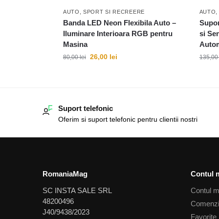
AUTO, SPORT SI RECREERE
AUTO,
Banda LED Neon Flexibila Auto –
Supor
Iluminare Interioara RGB pentru
si Se
Masina
Auto
26,00
lei
80,00
lei
135,0
Suport telefonic
Oferim si suport telefonic pentru clientii nostri
RomaniaMag
Contul 
SC INSTA SALE SRL
Contul 
48200496
Comenz
J40/9438/2023
Favorite