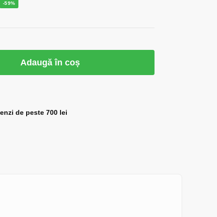
-59%
Adaugă în coș
zi de peste 700 lei