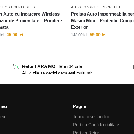
 SPORT SI RECREERE
AUTO, SPORT SI RECREERE
t Auto cu Incarcare Wireless
Prelata Auto Impermeabila pe
nzor de Proximitate – Prindere
Masini Mici – Protectie Compl
mata
Exterior
45,00
lei
59,00
lei
0
lei
148,00
lei
Retur FARA MOTIV in 14 zile
Ai 14 zile sa decizi daca esti multumit
meu
Pagini
meu
Termeni si Conditii
i
Politica Confidentialitate
Politica Retur