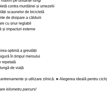
 maxim pe distanțe lungi
letă contra murdăriei și umezelii
tății scaunelor de bicicletă
nte de disipare a căldurii
re cu șnur reglabil
ă și impacturi externe
rea optimă a greutății
sigură în timpul mersului
re repetată
 lungă de viață
ntrenamente și utilizare zilnică. ➤ Alegerea ideală pentru cicliști
care kilometru parcurs!