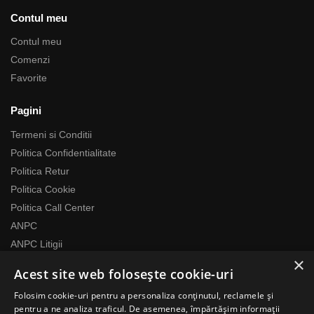
Contul meu
Contul meu
Comenzi
Favorite
Pagini
Termeni si Conditii
Politica Confidentialitate
Politica Retur
Politica Cookie
Politica Call Center
ANPC
ANPC Litigii
×
Acest site web folosește cookie-uri
Despre noi
Folosim cookie-uri pentru a personaliza conținutul, reclamele și
Echipa RomaniaMag este la dispozitia ta
pentru a ne analiza traficul. De asemenea, împărtășim informații