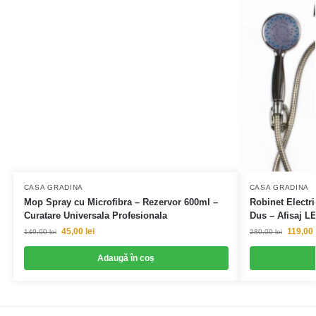
CASA GRADINA
CASA GRADINA
Mop Spray cu Microfibra – Rezervor 600ml –
Robinet Electri
Curatare Universala Profesionala
Dus – Afisaj L
45,00
lei
119,00
149,00
lei
280,00
lei
Adaugă în coș