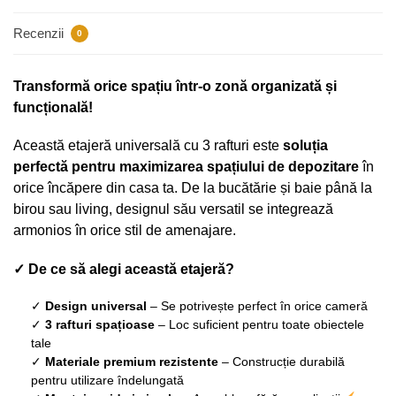
Recenzii
0
Transformă orice spațiu într-o zonă organizată și
funcțională!
Această etajeră universală cu 3 rafturi este
soluția
perfectă pentru maximizarea spațiului de depozitare
în
orice încăpere din casa ta. De la bucătărie și baie până la
birou sau living, designul său versatil se integrează
armonios în orice stil de amenajare.
✓ De ce să alegi această etajeră?
✓
Design universal
– Se potrivește perfect în orice cameră
✓
3 rafturi spațioase
– Loc suficient pentru toate obiectele
tale
✓
Materiale premium rezistente
– Construcție durabilă
pentru utilizare îndelungată