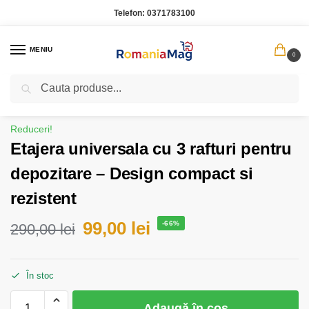
Telefon:
0371783100
MENIU
0
Caută
Prima pagină
Casa Gradina
Etajera universala cu 3 rafturi pentru depozitare – Design compact si rezistent
/
/
Reduceri!
Etajera universala cu 3 rafturi pentru
depozitare – Design compact si
rezistent
99,00
lei
-66%
290,00
lei
În stoc
Adaugă în coș