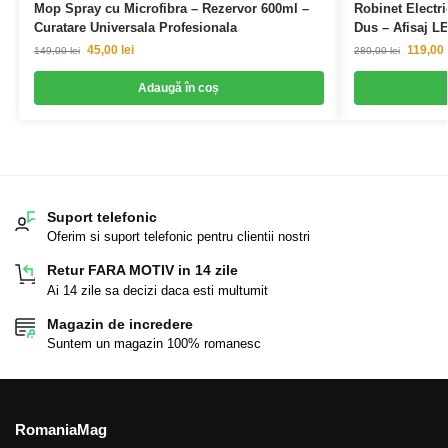
Mop Spray cu Microfibra – Rezervor 600ml –
Robinet Electri
Curatare Universala Profesionala
Dus – Afisaj L
45,00
lei
119,00
149,00
lei
280,00
lei
Adaugă în coș
Suport telefonic
Oferim si suport telefonic pentru clientii nostri
Retur FARA MOTIV in 14 zile
Ai 14 zile sa decizi daca esti multumit
Magazin de incredere
Suntem un magazin 100% romanesc
RomaniaMag