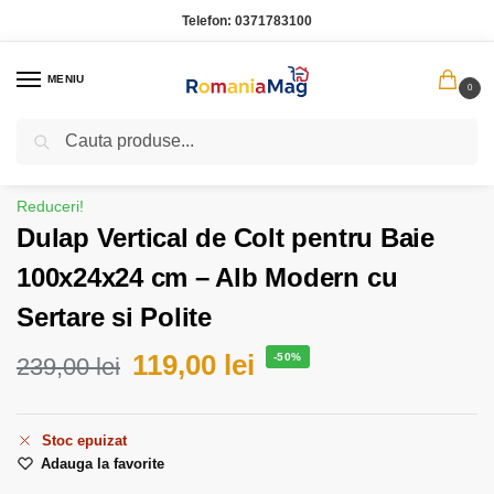
Telefon:
0371783100
MENIU
0
Caută
Prima pagină
Casa Gradina
Dulap Vertical de Colt pentru Baie 100x24x24 cm – Alb Modern cu Sertare si Polite
/
/
Reduceri!
Dulap Vertical de Colt pentru Baie
100x24x24 cm – Alb Modern cu
Sertare si Polite
119,00
lei
-50%
239,00
lei
Stoc epuizat
Adauga la favorite