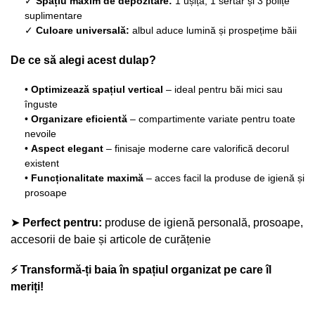
✓
Spațiu maxim de depozitare:
1 ușiță, 1 sertar și 3 polițe
suplimentare
✓
Culoare universală:
albul aduce lumină și prospețime băii
De ce să alegi acest dulap?
•
Optimizează spațiul vertical
– ideal pentru băi mici sau
înguste
•
Organizare eficientă
– compartimente variate pentru toate
nevoile
•
Aspect elegant
– finisaje moderne care valorifică decorul
existent
•
Funcționalitate maximă
– acces facil la produse de igienă și
prosoape
➤
Perfect pentru:
produse de igienă personală, prosoape,
accesorii de baie și articole de curățenie
⚡ Transformă-ți baia în spațiul organizat pe care îl
meriți!