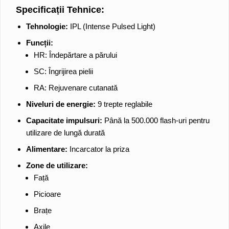
Specificații Tehnice:
Tehnologie:
IPL (Intense Pulsed Light)
Funcții:
HR: Îndepărtare a părului
SC: Îngrijirea pielii
RA: Rejuvenare cutanată
Niveluri de energie:
9 trepte reglabile
Capacitate impulsuri:
Până la 500.000 flash-uri pentru
utilizare de lungă durată
Alimentare:
Incarcator la priza
Zone de utilizare:
Față
Picioare
Brațe
Axile