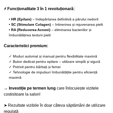
⚡ Funcționalitate 3 în 1 revoluționară:
•
HR (Epilare)
– îndepărtarea definitivă a părului nedorit
•
SC (Stimulare Colagen)
– întinerirea și rejuvenarea pielii
•
RA (Reducerea Acneei)
– eliminarea bacteriilor și
îmbunătățirea texturii pielii
Caracteristici premium:
✓ Moduri automat și manual pentru flexibilitate maximă
✓ Buton dedicat pentru epilare – utilizare simplă și sigură
✓ Potrivit pentru bărbați și femei
✓ Tehnologie de impulsuri îmbunătățite pentru eficiență
maximă
→ Investiție pe termen lung
care înlocuiește vizitele
costisitoare la salon!
➤ Rezultate vizibile în doar câteva săptămâni de utilizare
regulată