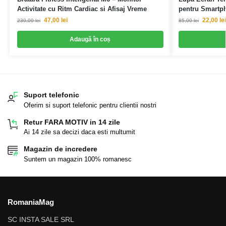
Activitate cu Ritm Cardiac si Afisaj Vreme
pentru Smartp
47,00
lei
22,00
lei
230,00
lei
85,00
lei
Adaugă în coș
Suport telefonic
Oferim si suport telefonic pentru clientii nostri
Retur FARA MOTIV in 14 zile
Ai 14 zile sa decizi daca esti multumit
Magazin de incredere
Suntem un magazin 100% romanesc
RomaniaMag
SC INSTA SALE SRL