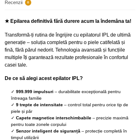
Recenzii
0
★ Epilarea definitivă fără durere acum la îndemâna ta!
Transformă-ți rutina de îngrijire cu epilatorul IPL de ultimă
generație – soluția completă pentru o piele catifelată și
fină, fără părul nedorit. Tehnologia avansată și funcțiile
multiple îți garantează rezultate profesionale în confortul
casei tale.
De ce să alegi acest epilator IPL?
✓
999.999 impulsuri
– durabilitate excepțională pentru
întreaga familie
✓
9 trepte de intensitate
– control total pentru orice tip de
piele și păr
✓
Capete magnetice interschimbabile
– precizie maximă
pentru toate zonele corpului
✓
Senzor inteligent de siguranță
– protecție completă în
timpul utilizării