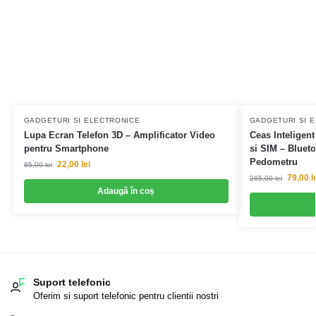
GADGETURI SI ELECTRONICE
GADGETURI SI 
Lupa Ecran Telefon 3D – Amplificator Video
Ceas Inteligen
pentru Smartphone
si SIM – Bluet
Pedometru
22,00
lei
85,00
lei
79,00
l
265,00
lei
Adaugă în coș
Suport telefonic
Oferim si suport telefonic pentru clientii nostri