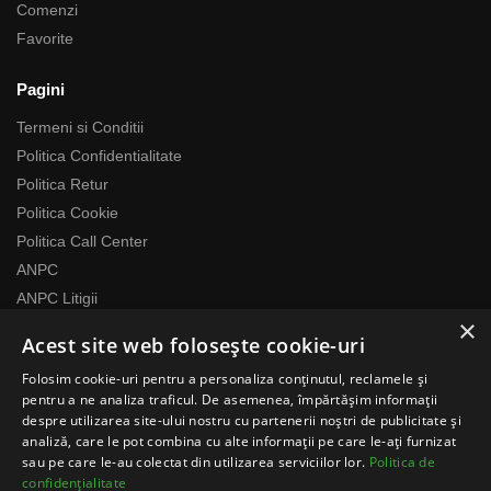
Comenzi
Favorite
Pagini
Termeni si Conditii
Politica Confidentialitate
Politica Retur
Politica Cookie
Politica Call Center
ANPC
ANPC Litigii
×
Acest site web folosește cookie-uri
Despre noi
Folosim cookie-uri pentru a personaliza conținutul, reclamele și
Echipa RomaniaMag este la dispozitia ta
pentru a ne analiza traficul. De asemenea, împărtășim informații
Program relatii cu clientii
despre utilizarea site-ului nostru cu partenerii noștri de publicitate și
analiză, care le pot combina cu alte informații pe care le-ați furnizat
Luni-Vineri 07:00 – 17:00
sau pe care le-au colectat din utilizarea serviciilor lor.
Politica de
Telefon: 0371783100
confidențialitate