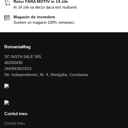
Retur FARA MOTIV in 14 zile
Ai 14 zile sa decizi daca esti multumit
Magazin de incredere
Suntem un magazin 100% romanesc
RomaniaMag
SC INSTA SALE SRL
48200496
J40/9438/2023
Str. Independentei, Nr. 4, Medgidia, Constanta
Contul meu
Contul meu