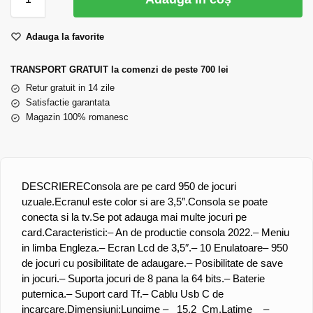
Adauga la favorite
TRANSPORT GRATUIT la comenzi de peste 700 lei
Retur gratuit in 14 zile
Satisfactie garantata
Magazin 100% romanesc
DESCRIERE
Consola are pe card 950 de jocuri
uzuale.
Ecranul este color si are 3,5″.
Consola se poate
conecta si la tv.
Se pot adauga mai multe jocuri pe
card.
Caracteristici:
– An de productie consola 2022.
– Meniu
in limba Engleza.
– Ecran Lcd de 3,5″.
– 10 Enulatoare
– 950
de jocuri cu posibilitate de adaugare.
– Posibilitate de save
in jocuri.
– Suporta jocuri de 8 pana la 64 bits.
– Baterie
puternica.
– Suport card Tf.
– Cablu Usb C de
incarcare.
Dimensiuni:
Lungime – 15,2 Cm.
Latime –