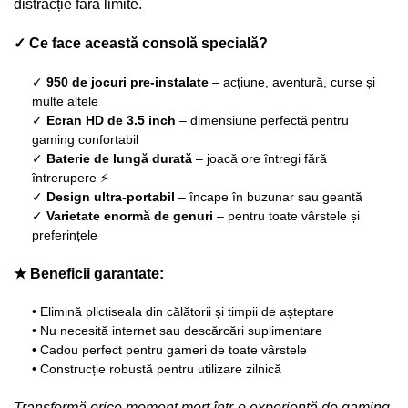
distracție fără limite.
✓ Ce face această consolă specială?
✓
950 de jocuri pre-instalate
– acțiune, aventură, curse și
multe altele
✓
Ecran HD de 3.5 inch
– dimensiune perfectă pentru
gaming confortabil
✓
Baterie de lungă durată
– joacă ore întregi fără
întrerupere ⚡
✓
Design ultra-portabil
– încape în buzunar sau geantă
✓
Varietate enormă de genuri
– pentru toate vârstele și
preferințele
★ Beneficii garantate:
• Elimină plictiseala din călătorii și timpii de așteptare
• Nu necesită internet sau descărcări suplimentare
• Cadou perfect pentru gameri de toate vârstele
• Construcție robustă pentru utilizare zilnică
Transformă orice moment mort într-o experiență de gaming