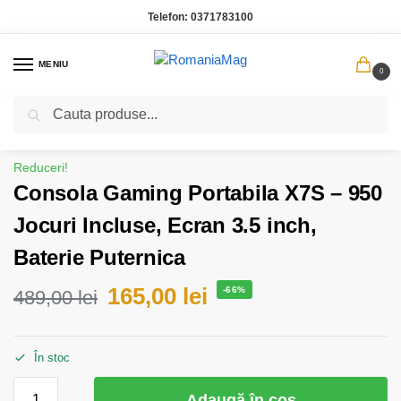
Telefon:
0371783100
MENIU
0
Caută
Prima pagină
Gadgeturi si electronice
Consola Gaming Portabila X7S – 950 Jocuri Incluse, Ecran 3.5 inch, Baterie Puternica
/
/
Reduceri!
Consola Gaming Portabila X7S – 950
Jocuri Incluse, Ecran 3.5 inch,
Baterie Puternica
165,00
lei
-66%
489,00
lei
În stoc
Adaugă în coș