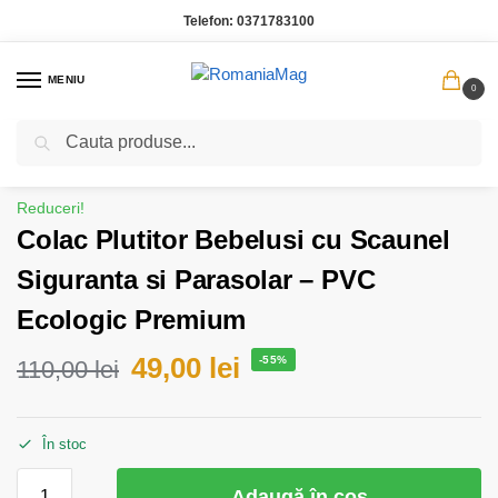
Telefon:
0371783100
MENIU
0
Caută
Prima pagină
Casa Gradina
Colac Plutitor Bebelusi cu Scaunel Siguranta si Parasolar – PVC Ecologic Premium
/
/
Reduceri!
Colac Plutitor Bebelusi cu Scaunel
Siguranta si Parasolar – PVC
Ecologic Premium
49,00
lei
-55%
110,00
lei
În stoc
Adaugă în coș