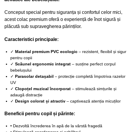
Conceput special pentru siguranța și confortul celor mici,
acest colac premium oferă o experiență de înot sigură și
plăcută sub supravegherea părinților.
Caracteristici principale:
✓
Material premium PVC ecologic
– rezistent, flexibil și sigur
pentru copii
✓
Scăunel ergonomic integrat
– susține perfect corpul
bebelușului
✓
Parasolar detașabil
– protecție completă împotriva razelor
UV
✓
Clopoțel muzical încorporat
– stimulează simțurile și
adaugă distracție
✓
Design colorat și atractiv
– captivează atenția micuților
Beneficii pentru copil și părinte:
• Dezvoltă încrederea în apă de la vârstă fragedă