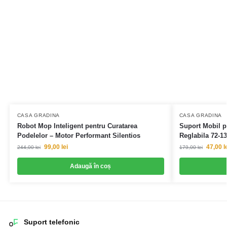
CASA GRADINA
CASA GRADINA
Robot Mop Inteligent pentru Curatarea
Suport Mobil p
Podelelor – Motor Performant Silentios
Reglabila 72-1
99,00
lei
47,00
l
244,00
lei
179,00
lei
Adaugă în coș
Suport telefonic