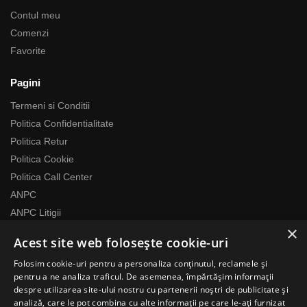
Contul meu
Comenzi
Favorite
Pagini
Termeni si Conditii
Politica Confidentialitate
Politica Retur
Politica Cookie
Politica Call Center
ANPC
ANPC Litigii
×
Acest site web folosește cookie-uri
Despre noi
Folosim cookie-uri pentru a personaliza conținutul, reclamele și
Echipa RomaniaMag este la dispozitia ta
pentru a ne analiza traficul. De asemenea, împărtășim informații
Program relatii cu clientii
despre utilizarea site-ului nostru cu partenerii noștri de publicitate și
analiză, care le pot combina cu alte informații pe care le-ați furnizat
Luni-Vineri 07:00 – 17:00