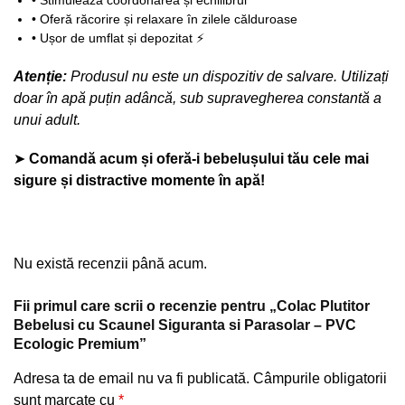
• Stimulează coordonarea și echilibrul
• Oferă răcorire și relaxare în zilele călduroase
• Ușor de umflat și depozitat ⚡
Atenție:
Produsul nu este un dispozitiv de salvare. Utilizați
doar în apă puțin adâncă, sub supravegherea constantă a
unui adult.
➤
Comandă acum și oferă-i bebelușului tău cele mai
sigure și distractive momente în apă!
Nu există recenzii până acum.
Fii primul care scrii o recenzie pentru „Colac Plutitor
Bebelusi cu Scaunel Siguranta si Parasolar – PVC
Ecologic Premium”
Adresa ta de email nu va fi publicată.
Câmpurile obligatorii
sunt marcate cu
*