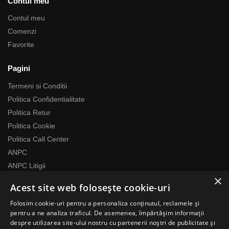
Contul meu
Contul meu
Comenzi
Favorite
Pagini
Termeni si Conditii
Politica Confidentialitate
Politica Retur
Politica Cookie
Politica Call Center
ANPC
ANPC Litigii
×
Acest site web folosește cookie-uri
Despre noi
Folosim cookie-uri pentru a personaliza conținutul, reclamele și
Echipa RomaniaMag este la dispozitia ta
pentru a ne analiza traficul. De asemenea, împărtășim informații
Program relatii cu clientii
despre utilizarea site-ului nostru cu partenerii noștri de publicitate și