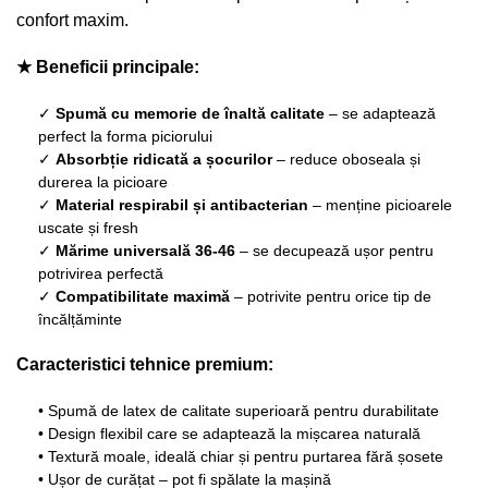
confort maxim.
★ Beneficii principale:
✓
Spumă cu memorie de înaltă calitate
– se adaptează
perfect la forma piciorului
✓
Absorbție ridicată a șocurilor
– reduce oboseala și
durerea la picioare
✓
Material respirabil și antibacterian
– menține picioarele
uscate și fresh
✓
Mărime universală 36-46
– se decupează ușor pentru
potrivirea perfectă
✓
Compatibilitate maximă
– potrivite pentru orice tip de
încălțăminte
Caracteristici tehnice premium:
• Spumă de latex de calitate superioară pentru durabilitate
• Design flexibil care se adaptează la mișcarea naturală
• Textură moale, ideală chiar și pentru purtarea fără șosete
• Ușor de curățat – pot fi spălate la mașină