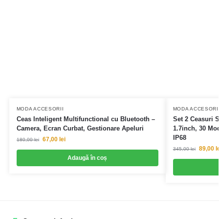
MODA ACCESORII
MODA ACCESORI
Ceas Inteligent Multifunctional cu Bluetooth –
Set 2 Ceasuri 
Camera, Ecran Curbat, Gestionare Apeluri
1.7inch, 30 Mod
IP68
67,00
lei
180,00
lei
89,00
l
345,00
lei
Adaugă în coș