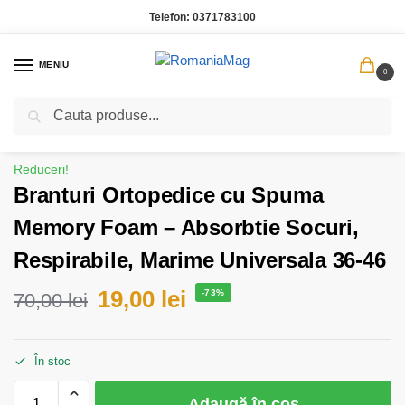
Telefon:
0371783100
MENIU
0
Caută
Prima pagină
Moda Accesorii
Branturi Ortopedice cu Spuma Memory Foam – Absorbtie Socuri, Respirabile, Marime Universala 36-46
/
/
Reduceri!
Branturi Ortopedice cu Spuma
Memory Foam – Absorbtie Socuri,
Respirabile, Marime Universala 36-46
19,00
lei
-73%
70,00
lei
În stoc
Adaugă în coș