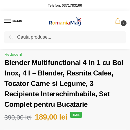
Telefon:
0371783100
MENIU
0
Caută
Prima pagină
Bucatarie
Blender Multifunctional 4 in 1 cu Bol Inox, 4 l – Blender, Rasnita Cafea, Tocator Carne si Legume, 3 Recipiente Interschimbabile, Set Complet pentru Bucatarie
/
/
Reduceri!
Blender Multifunctional 4 in 1 cu Bol
Inox, 4 l – Blender, Rasnita Cafea,
Tocator Carne si Legume, 3
Recipiente Interschimbabile, Set
Complet pentru Bucatarie
189,00
lei
-52%
390,00
lei