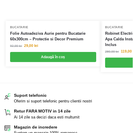
BUCATARIE
BUCATARIE
Folie Autoadeziva Aurie pentru Bucatarie
Robinet Electri
60x300cm – Protectie si Decor Premium
Apa Calda Inst
Inclus
29,00
lei
92,00
lei
119,00
280,00
lei
Adaugă în coș
Suport telefonic
Oferim si suport telefonic pentru clientii nostri
Retur FARA MOTIV in 14 zile
Ai 14 zile sa decizi daca esti multumit
Magazin de incredere
Suntem un magazin 100% romanesc