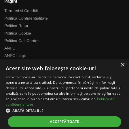
Pagini
Termeni si Conditii
Politica Confidentialitate
Politica Retur
Politica Cookie
Politica Call Center
ANPC
ANPC Litigii
×
Acest site web folosește cookie-uri
Despre noi
Folosim cookie-uri pentru a personaliza conținutul, reclamele și
Echipa RomaniaMag este la dispozitia ta
pentru a ne analiza traficul. De asemenea, împărtășim informații
Program relatii cu clientii
despre utilizarea site-ului nostru cu partenerii noștri de publicitate și
analiză, care le pot combina cu alte informații pe care le-ați furnizat
Luni-Vineri 07:00 – 17:00
sau pe care le-au colectat din utilizarea serviciilor lor.
Politica de
Telefon: 0371783100
confidențialitate
contact@romaniamag.ro
ARATĂ DETALIILE
ACCEPTĂ TOATE