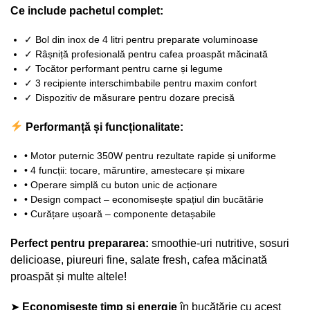
Ce include pachetul complet:
✓ Bol din inox de 4 litri pentru preparate voluminoase
✓ Râșniță profesională pentru cafea proaspăt măcinată
✓ Tocător performant pentru carne și legume
✓ 3 recipiente interschimbabile pentru maxim confort
✓ Dispozitiv de măsurare pentru dozare precisă
Performanță și funcționalitate:
• Motor puternic 350W pentru rezultate rapide și uniforme
• 4 funcții: tocare, măruntire, amestecare și mixare
• Operare simplă cu buton unic de acționare
• Design compact – economisește spațiul din bucătărie
• Curățare ușoară – componente detașabile
Perfect pentru prepararea:
smoothie-uri nutritive, sosuri
delicioase, piureuri fine, salate fresh, cafea măcinată
proaspăt și multe altele!
➤
Economisește timp și energie
în bucătărie cu acest