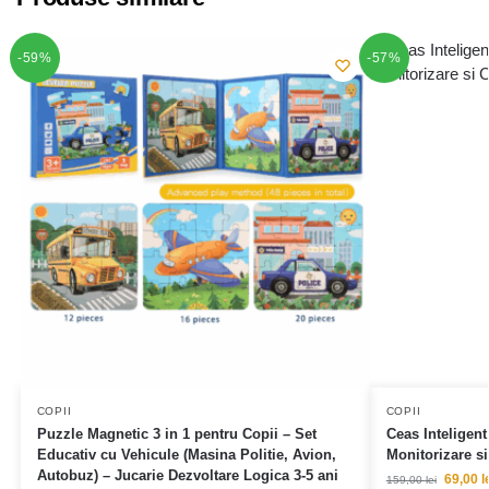
-59%
-57%
COPII
COPII
Puzzle Magnetic 3 in 1 pentru Copii – Set
Ceas Inteligen
Educativ cu Vehicule (Masina Politie, Avion,
Monitorizare s
Autobuz) – Jucarie Dezvoltare Logica 3-5 ani
69,00
l
159,00
lei