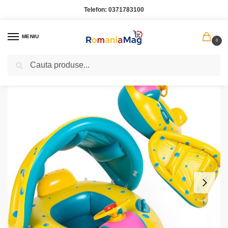
Telefon:
0371783100
MENIU
0
Caută
Prima pagină
Copii
Barca Gonflabila pentru Copii cu Volan si Parasolar – Saltea de Apa Multicolora PVC
/
/