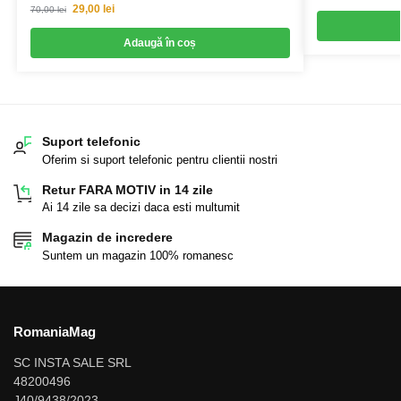
29,00
lei
70,00
lei
Adaugă în coș
Suport telefonic
Oferim si suport telefonic pentru clientii nostri
Retur FARA MOTIV in 14 zile
Ai 14 zile sa decizi daca esti multumit
Magazin de incredere
Suntem un magazin 100% romanesc
RomaniaMag
SC INSTA SALE SRL
48200496
J40/9438/2023