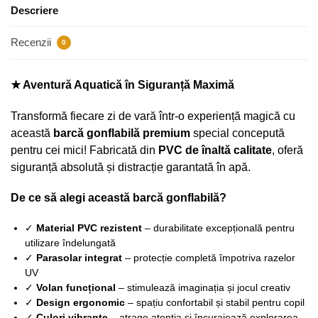
Descriere
Recenzii
0
★ Aventură Aquatică în Siguranță Maximă
Transformă fiecare zi de vară într-o experiență magică cu
această
barcă gonflabilă premium
special concepută
pentru cei mici! Fabricată din
PVC de înaltă calitate
, oferă
siguranță absolută și distracție garantată în apă.
De ce să alegi această barcă gonflabilă?
✓
Material PVC rezistent
– durabilitate excepțională pentru
utilizare îndelungată
✓
Parasolar integrat
– protecție completă împotriva razelor
UV
✓
Volan funcțional
– stimulează imaginația și jocul creativ
✓
Design ergonomic
– spațiu confortabil și stabil pentru copil
✓
Culori vibrante
– atrage atenția și încurajează explorarea