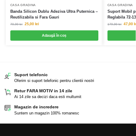
CASA GRADINA
CASA GRADINA
Banda Silicon Dublu Adeziva Ultra Puternica –
Suport Mobil p
Reutilizabila si Fara Gauri
Reglabila 72-1
25,00
lei
47,00
l
70,00
lei
179,00
lei
Adaugă în coș
Suport telefonic
Oferim si suport telefonic pentru clientii nostri
Retur FARA MOTIV in 14 zile
Ai 14 zile sa decizi daca esti multumit
Magazin de incredere
Suntem un magazin 100% romanesc