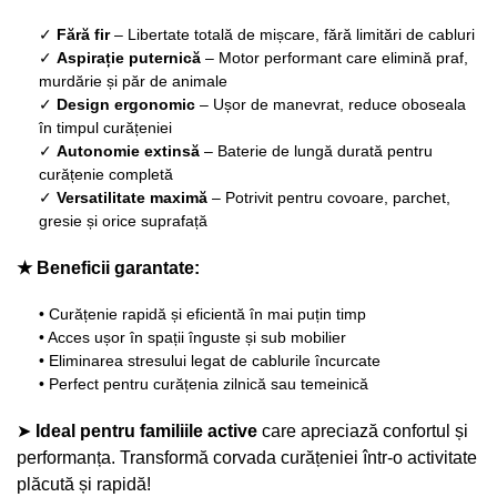
✓
Fără fir
– Libertate totală de mișcare, fără limitări de cabluri
✓
Aspirație puternică
– Motor performant care elimină praf,
murdărie și păr de animale
✓
Design ergonomic
– Ușor de manevrat, reduce oboseala
în timpul curățeniei
✓
Autonomie extinsă
– Baterie de lungă durată pentru
curățenie completă
✓
Versatilitate maximă
– Potrivit pentru covoare, parchet,
gresie și orice suprafață
★ Beneficii garantate:
• Curățenie rapidă și eficientă în mai puțin timp
• Acces ușor în spații înguste și sub mobilier
• Eliminarea stresului legat de cablurile încurcate
• Perfect pentru curățenia zilnică sau temeinică
➤
Ideal pentru familiile active
care apreciază confortul și
performanța. Transformă corvada curățeniei într-o activitate
plăcută și rapidă!