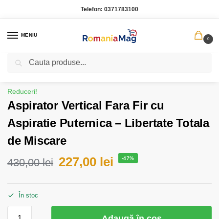
Telefon:
0371783100
MENIU
0
Caută
Prima pagină
Casa Gradina
Aspirator Vertical Fara Fir cu Aspiratie Puternica – Libertate Totala de Miscare
/
/
Reduceri!
Aspirator Vertical Fara Fir cu
Aspiratie Puternica – Libertate Totala
de Miscare
227,00
lei
-47%
430,00
lei
În stoc
Adaugă în coș