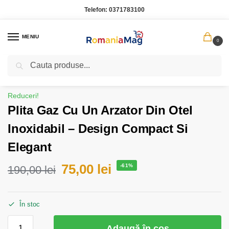
Telefon:
0371783100
MENIU
0
Caută
Prima pagină
Bucatarie
Plita Gaz Cu Un Arzator Din Otel Inoxidabil – Design Compact Si Elegant
/
/
Reduceri!
Plita Gaz Cu Un Arzator Din Otel
Inoxidabil – Design Compact Si
Elegant
75,00
lei
-61%
190,00
lei
În stoc
Adaugă în coș