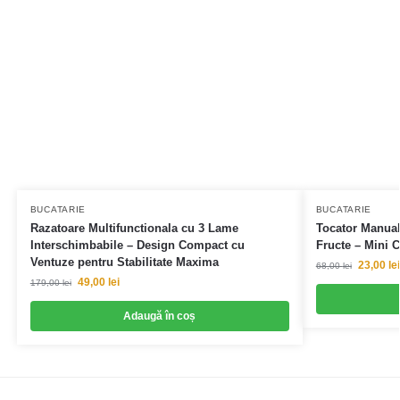
BUCATARIE
BUCATARIE
Razatoare Multifunctionala cu 3 Lame
Tocator Manual
Interschimbabile – Design Compact cu
Fructe – Mini 
Ventuze pentru Stabilitate Maxima
23,00
lei
68,00
lei
49,00
lei
179,00
lei
Adaugă în coș