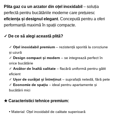
Plita gaz cu un arzator din oțel inoxidabil
– soluția
perfectă pentru bucătăriile moderne care prețuiesc
eficiența și designul elegant
. Concepută pentru a oferi
performanță maximă în spații compacte.
✓ De ce să alegi această plită?
✓
Oțel inoxidabil premium
– rezistență sporită la coroziune
și uzură
✓
Design compact și modern
– se integrează perfect în
orice bucătărie
✓
Arzător de înaltă calitate
– flacără uniformă pentru gătit
eficient
✓
Ușor de curățat și întreținut
– suprafață netedă, fără pete
✓
Economie de spațiu
– ideal pentru apartamente și
bucătării mici
★ Caracteristici tehnice premium:
• Material: Oțel inoxidabil de calitate superioară