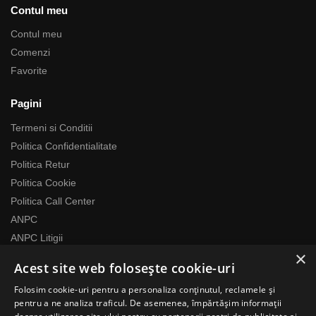
Contul meu
Contul meu
Comenzi
Favorite
Pagini
Termeni si Conditii
Politica Confidentialitate
Politica Retur
Politica Cookie
Politica Call Center
ANPC
ANPC Litigii
×
Acest site web folosește cookie-uri
Despre noi
Folosim cookie-uri pentru a personaliza conținutul, reclamele și
Echipa RomaniaMag este la dispozitia ta
pentru a ne analiza traficul. De asemenea, împărtășim informații
Program relatii cu clientii