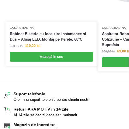
CASA GRADINA
CASA GRADINA
Robinet Electric cu Incalzire Instantanee si
Aspirator Robot
Dus – Afisaj LED, Montaj pe Perete, 60°C
Coliziune – Cu
Suprafata
119,00
lei
280,00
lei
69,00
l
269,00
lei
Adaugă în coș
Suport telefonic
Oferim si suport telefonic pentru clientii nostri
Retur FARA MOTIV in 14 zile
Ai 14 zile sa decizi daca esti multumit
Magazin de incredere