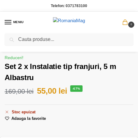
Telefon:
0371783100
MENIU
0
Caută
Prima pagină
Casa Gradina
Set 2 x Instalatie tip franjuri, 5 m Albastru
/
/
Reduceri!
Set 2 x Instalatie tip franjuri, 5 m
Albastru
55,00
lei
-67%
169,00
lei
Stoc epuizat
Adauga la favorite