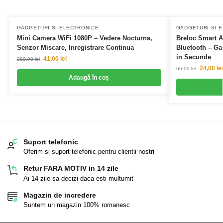
GADGETURI SI ELECTRONICE
GADGETURI SI 
Mini Camera WiFi 1080P – Vedere Nocturna,
Breloc Smart A
Senzor Miscare, Inregistrare Continua
Bluetooth – Gas
in Secunde
41,00
lei
289,00
lei
24,00
lei
66,00
lei
Adaugă în coș
Suport telefonic
Oferim si suport telefonic pentru clientii nostri
Retur FARA MOTIV in 14 zile
Ai 14 zile sa decizi daca esti multumit
Magazin de incredere
Suntem un magazin 100% romanesc