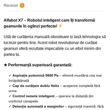
Recenzii
0
Alfabot X7 – Robotul inteligent care îți transformă
geamurile în oglinzi perfecte!
Uită de curățenia manuală obositoare și lasă tehnologia să
lucreze pentru tine. Acest robot revoluționar de curățat
geamuri oferă rezultate impecabile cu un efort minim din
partea ta.
★ Performanță superioară garantată:
✓
Aspirație puternică 5600 Pa
– elimină murdăria cea mai
încăpățânată
✓
Cap de curățare dublu Helix
– acoperire completă fără
urme
✓
Control remote inteligent
– operare la distanță din
confortul canapelei
✓
Detecție automată a marginilor
– siguranță maximă, fără