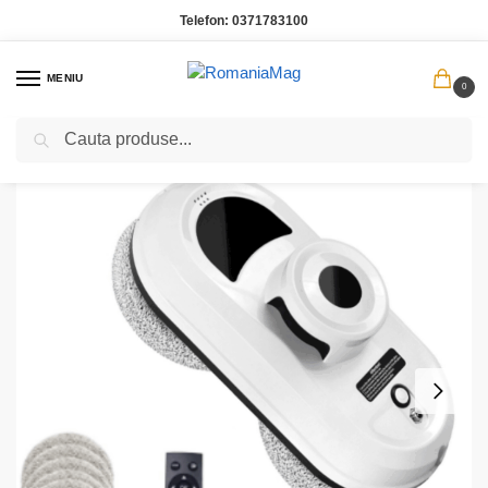
Telefon:
0371783100
MENIU
0
Caută
Prima pagină
Gadgeturi si electronice
Robot Curatat Geamuri Alfabot X7 – Control Remote, Aspiratie 5600Pa, Cap Dublu Helix
/
/