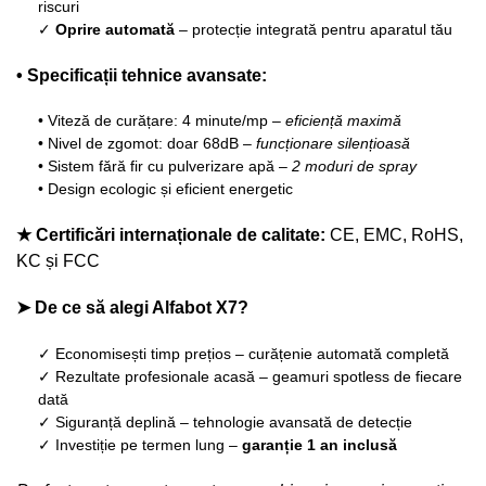
riscuri
✓
Oprire automată
– protecție integrată pentru aparatul tău
• Specificații tehnice avansate:
• Viteză de curățare: 4 minute/mp –
eficiență maximă
• Nivel de zgomot: doar 68dB –
funcționare silențioasă
• Sistem fără fir cu pulverizare apă –
2 moduri de spray
• Design ecologic și eficient energetic
★ Certificări internaționale de calitate:
CE, EMC, RoHS,
KC și FCC
➤ De ce să alegi Alfabot X7?
✓ Economisești timp prețios – curățenie automată completă
✓ Rezultate profesionale acasă – geamuri spotless de fiecare
dată
✓ Siguranță deplină – tehnologie avansată de detecție
✓ Investiție pe termen lung –
garanție 1 an inclusă