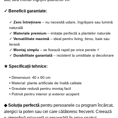
✓ Beneficii garantate:
✓
Zero întreținere
– nu necesită udare, îngrășare sau lumină
naturală
✓
Materiale premium
– imitație perfectă a plantelor naturale
✓
Versatilitate maximă
– ideal pentru living, birou, baie sau
terasă
✓
Montaj simplu
– se fixează rapid pe orice perete ⚡
✓
Durabilitate garantată
– rezistent la umiditate și decolorare
★ Specificații tehnice:
• Dimensiuni: 40 x 60 cm
• Material: plante artificiale de înaltă calitate
• Greutate redusă pentru montaj facil
• Potrivit pentru interior și exterior acoperit
◆ Soluția perfectă
pentru persoanele cu program încărcat,
alergici la polen sau cei care călătoresc frecvent. Creează
o atmosferă relaxantă și proaspătă în orice spațiu!