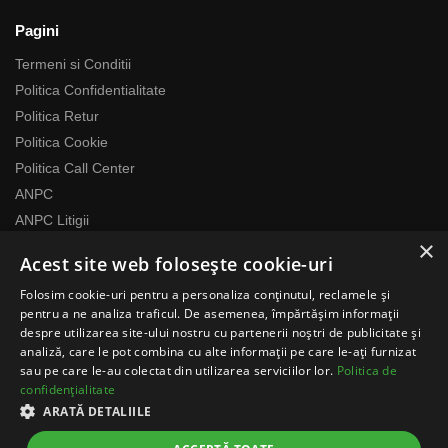
Pagini
Termeni si Conditii
Politica Confidentialitate
Politica Retur
Politica Cookie
Politica Call Center
ANPC
ANPC Litigii
×
Acest site web folosește cookie-uri
Despre noi
Folosim cookie-uri pentru a personaliza conținutul, reclamele și
Echipa RomaniaMag este la dispozitia ta
pentru a ne analiza traficul. De asemenea, împărtășim informații
Program relatii cu clientii
despre utilizarea site-ului nostru cu partenerii noștri de publicitate și
analiză, care le pot combina cu alte informații pe care le-ați furnizat
Luni-Vineri 07:00 – 17:00
sau pe care le-au colectat din utilizarea serviciilor lor.
Politica de
Telefon: 0371783100
confidențialitate
contact@romaniamag.ro
ARATĂ DETALIILE