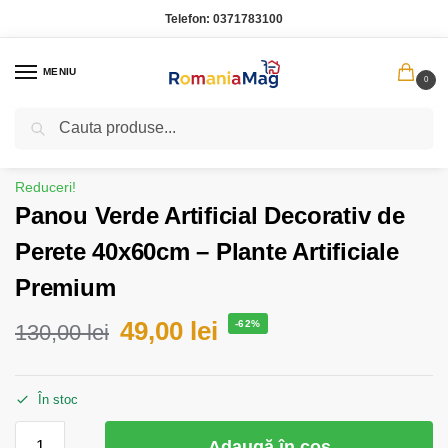
Telefon:
0371783100
MENIU
0
Caută
Prima pagină
Casa Gradina
Panou Verde Artificial Decorativ de Perete 40x60cm – Plante Artificiale Premium
/
/
Reduceri!
Panou Verde Artificial Decorativ de
Perete 40x60cm – Plante Artificiale
Premium
49,00
lei
-62%
130,00
lei
În stoc
Adaugă în coș