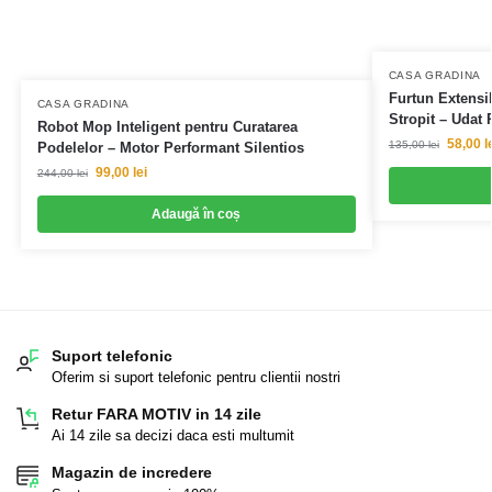
CASA GRADINA
Furtun Extensi
CASA GRADINA
Stropit – Udat 
Robot Mop Inteligent pentru Curatarea
58,00
l
135,00
lei
Podelelor – Motor Performant Silentios
99,00
lei
244,00
lei
Adaugă în coș
Suport telefonic
Oferim si suport telefonic pentru clientii nostri
Retur FARA MOTIV in 14 zile
Ai 14 zile sa decizi daca esti multumit
Magazin de incredere