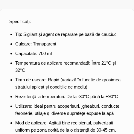
Specificații:
Tip:
Sigilant și agent de reparare pe bază de cauciuc
Culoare:
Transparent
Capacitate:
700 ml
Temperatura de aplicare recomandată:
Între 21°C și
32°C
Timp de uscare:
Rapid (variază în funcție de grosimea
stratului aplicat și condițiile de mediu)
Rezistență la temperaturi:
De la -30°C până la +90°C
Utilizare:
Ideal pentru acoperișuri, jgheaburi, conducte,
feronerie, utilaje și diverse suprafețe expuse la apă
Mod de aplicare:
Agitați bine recipientul, pulverizați
uniform pe zona dorită de la o distanță de 30-45 cm.