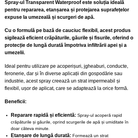
Spray-ul Transparent Waterproof este soluția ideală
pentru repararea, etanșarea și protejarea suprafețelor
expuse la umezeală și scurgeri de apă.
Cu o formulă pe bază de cauciuc flexibil, acest produs
sigilează eficient crăpăturile, găurile și fisurile, oferind o
protecție de lungă durată împotriva infiltrării apei și a
umezelii.
Ideal pentru utilizare pe acoperișuri, jgheaburi, conducte,
feronerie, dar și în diverse aplicații din gospodărie sau
industrie, acest spray creează un strat impermeabil și
flexibil, ușor de aplicat, care se adaptează la orice formă.
Beneficii:
Reparare rapidă și eficientă:
Spray-ul acoperă rapid
crăpăturile și găurile, oprind scurgerile de apă și umiditate în
doar câteva minute.
Etanșare de lungă durată:
Formează un strat