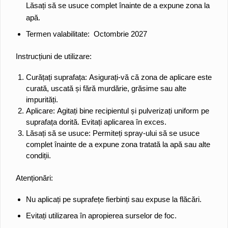
Lăsați să se usuce complet înainte de a expune zona la
apă.
Termen valabilitate: Octombrie 2027
Instrucțiuni de utilizare:
Curățați suprafața:
Asigurați-vă că zona de aplicare este
curată, uscată și fără murdărie, grăsime sau alte
impurități.
Aplicare:
Agitați bine recipientul și pulverizați uniform pe
suprafața dorită. Evitați aplicarea în exces.
Lăsați să se usuce:
Permiteți spray-ului să se usuce
complet înainte de a expune zona tratată la apă sau alte
condiții.
Atenționări:
Nu aplicați pe suprafețe fierbinți sau expuse la flăcări.
Evitați utilizarea în apropierea surselor de foc.