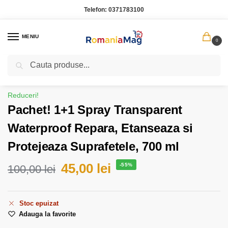
Telefon:
0371783100
MENIU
0
Caută
Prima pagină
Casa Gradina
Pachet! 1+1 Spray Transparent Waterproof Repara, Etanseaza si Protejeaza Suprafetele, 700 ml
/
/
Reduceri!
Pachet! 1+1 Spray Transparent
Waterproof Repara, Etanseaza si
Protejeaza Suprafetele, 700 ml
45,00
lei
-55%
100,00
lei
Stoc epuizat
Adauga la favorite